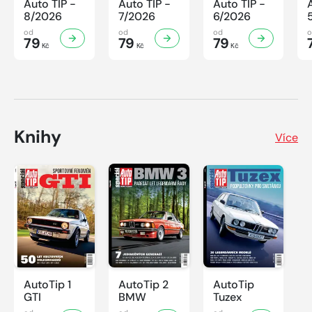
Auto TIP -
Auto TIP -
Auto TIP -
8/2026
7/2026
6/2026
od
od
od
79
79
79
Kč
Kč
Kč
Knihy
Více
AutoTip 1
AutoTip 2
AutoTip
GTI
BMW
Tuzex