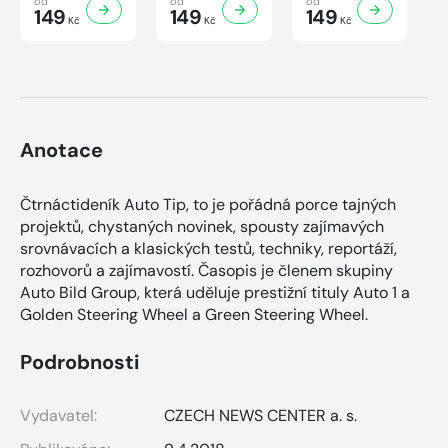
od
od
od
149
149
149
Kč
Kč
Kč
Anotace
Čtrnáctideník Auto Tip, to je pořádná porce tajných
projektů, chystaných novinek, spousty zajímavých
srovnávacích a klasických testů, techniky, reportáží,
rozhovorů a zajímavostí. Časopis je členem skupiny
Auto Bild Group, která uděluje prestižní tituly Auto 1 a
Golden Steering Wheel a Green Steering Wheel.
Podrobnosti
Vydavatel:
CZECH NEWS CENTER a. s.