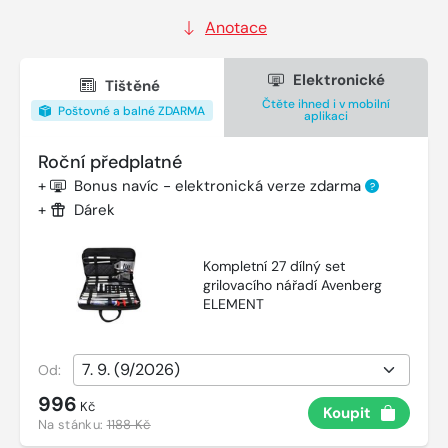
Anotace
Elektronické
Tištěné
Čtěte ihned i v mobilní
Poštovné a balné ZDARMA
aplikaci
Roční předplatné
+
Bonus navíc - elektronická verze zdarma
?
+
Dárek
Kompletní 27 dílný set
grilovacího nářadí Avenberg
ELEMENT
Od:
996
Kč
Koupit
Na stánku:
1188 Kč