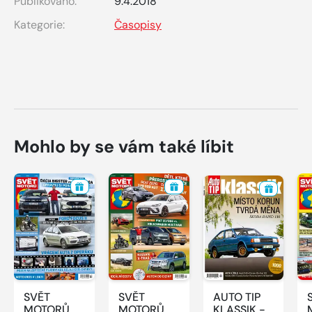
Publikováno:
9.4.2018
Kategorie:
Časopisy
Mohlo by se vám také líbit
SVĚT
SVĚT
AUTO TIP
MOTORŮ -
MOTORŮ -
KLASSIK -