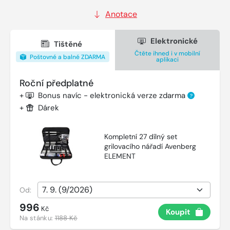
Anotace
Elektronické
Tištěné
Čtěte ihned i v mobilní
Poštovné a balné ZDARMA
aplikaci
Roční předplatné
+
Bonus navíc - elektronická verze zdarma
?
+
Dárek
Kompletní 27 dílný set
grilovacího nářadí Avenberg
ELEMENT
Od:
996
Kč
Koupit
Na stánku:
1188 Kč