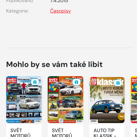
Publikováno:
7.4.2015
Kategorie:
Časopisy
Mohlo by se vám také líbit
SVĚT
SVĚT
AUTO TIP
MOTORŮ -
MOTORŮ -
KLASSIK -