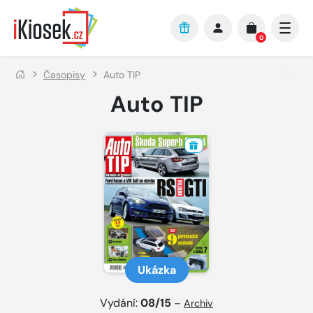
Přejít na hlavní obsah
0
Časopisy
Auto TIP
Auto TIP
Ukázka
Vydání:
08/15
–
Archiv