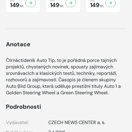
od
od
od
149
149
149
Kč
Kč
Kč
Anotace
Čtrnáctideník Auto Tip, to je pořádná porce tajných
projektů, chystaných novinek, spousty zajímavých
srovnávacích a klasických testů, techniky, reportáží,
rozhovorů a zajímavostí. Časopis je členem skupiny
Auto Bild Group, která uděluje prestižní tituly Auto 1 a
Golden Steering Wheel a Green Steering Wheel.
Podrobnosti
Vydavatel:
CZECH NEWS CENTER a. s.