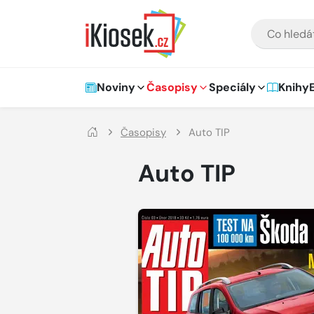
Přejít na hlavní obsah
VYHLEDÁVÁNÍ
Hlavní navigace
Noviny
Časopisy
Speciály
Knihy
Časopisy
Auto TIP
Auto TIP