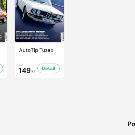
AutoTip Tuzex
od
Detail
149
Kč
Po