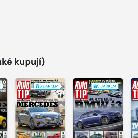
aké kupují)
M
S DÁRKEM
S DÁRKEM