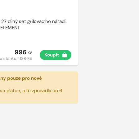
27 dílný set grilovacího nářadí
 ELEMENT
996
Kč
Koupit
a stánku:
1188 Kč
eny pouze pro nové
u plátce, a to zpravidla do 6