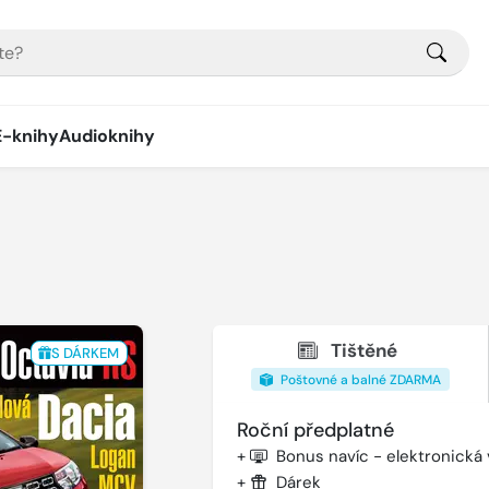
E-knihy
Audioknihy
Tištěné
S DÁRKEM
Poštovné a balné ZDARMA
Roční předplatné
+
Bonus navíc - elektronická
+
Dárek