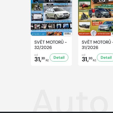
SVĚT MOTORŮ -
SVĚT MOTORŮ 
32/2026
31/2026
od
od
Detail
Detail
31,
31,
20
20
Kč
Kč
Auto