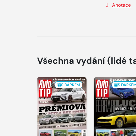
Anotace
Všechna vydání
(lidé t
S DÁRKEM
S DÁRKE