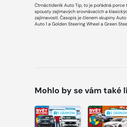
Čtrnáctideník Auto Tip, to je pořádná porce 
spousty zajímavých srovnávacích a klasických
zajímavostí. Časopis je členem skupiny Auto B
Auto 1 a Golden Steering Wheel a Green Stee
Mohlo by se vám také l
S DÁRKEM
S DÁRKE