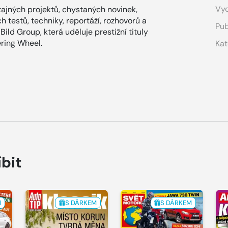
Vyd
tajných projektů, chystaných novinek,
 testů, techniky, reportáží, rozhovorů a
Pub
ild Group, která uděluje prestižní tituly
ring Wheel.
Kat
íbit
M
S DÁRKEM
S DÁRKEM