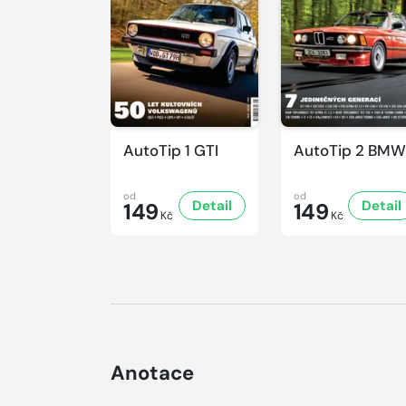
AutoTip 1 GTI
AutoTip 2 BMW
od
od
Detail
Detail
149
149
Kč
Kč
Anotace