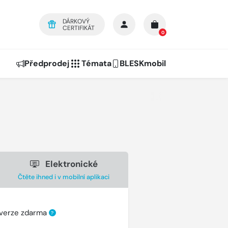
DÁRKOVÝ
CERTIFIKÁT
0
Předprodej
Témata
BLESKmobil
Elektronické
Čtěte ihned i v mobilní aplikaci
 verze zdarma
?