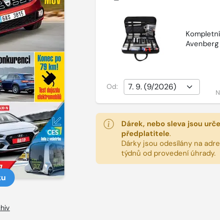
Kompletní 
Avenberg
Od:
N
Dárek, nebo sleva jsou urč
předplatitele
.
Dárky jsou odesílány na adres
týdnů od provedení úhrady.
ku
hiv