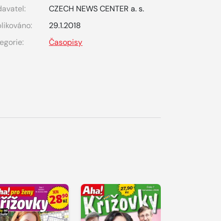
avatel:
CZECH NEWS CENTER a. s.
likováno:
29.1.2018
egorie:
Časopisy
S 