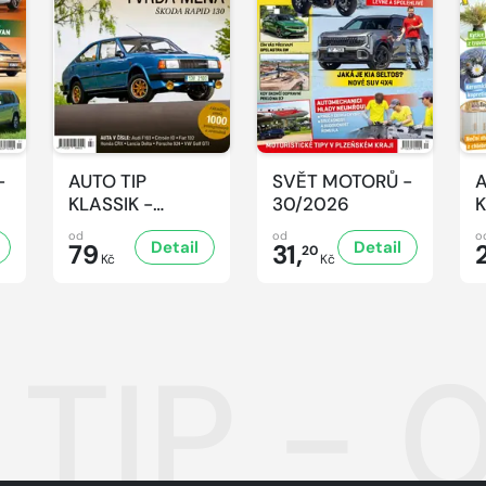
-
AUTO TIP
SVĚT MOTORŮ -
A
KLASSIK -
30/2026
K
7/2026
7
od
od
o
Detail
Detail
79
31,
20
Kč
Kč
 TIP - 