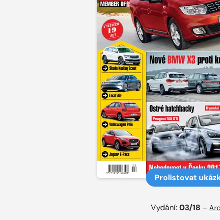
Prolistovat ukáz
Vydání:
03/18
–
Arc