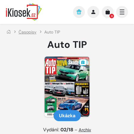
Přejít na hlavní obsah
0
Časopisy
Auto TIP
Auto TIP
Ukázka
Vydání:
02/18
–
Archiv