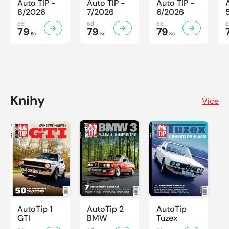
Auto TIP -
Auto TIP -
Auto TIP -
8/2026
7/2026
6/2026
od
od
od
79
79
79
Kč
Kč
Kč
Knihy
Více
AutoTip 1
AutoTip 2
AutoTip
GTI
BMW
Tuzex