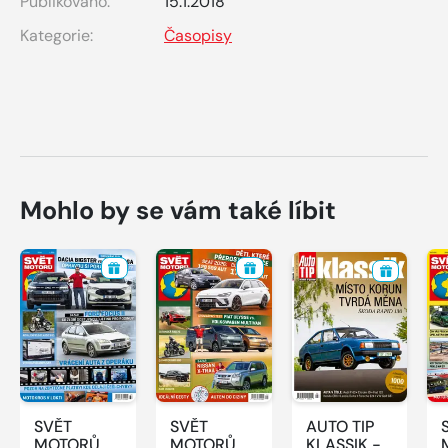
Publikováno:
15.1.2018
Kategorie:
Časopisy
Mohlo by se vám také líbit
SVĚT
SVĚT
AUTO TIP
MOTORŮ -
MOTORŮ -
KLASSIK -