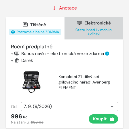
Anotace
Elektronické
Tištěné
Čtěte ihned i v mobilní
Poštovné a balné ZDARMA
aplikaci
Roční předplatné
+
Bonus navíc - elektronická verze zdarma
?
+
Dárek
Kompletní 27 dílný set
grilovacího nářadí Avenberg
ELEMENT
Od:
996
Kč
Koupit
Na stánku:
1188 Kč