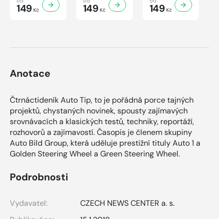
od
od
od
149
149
149
Kč
Kč
Kč
Anotace
Čtrnáctideník Auto Tip, to je pořádná porce tajných
projektů, chystaných novinek, spousty zajímavých
srovnávacích a klasických testů, techniky, reportáží,
rozhovorů a zajímavostí. Časopis je členem skupiny
Auto Bild Group, která uděluje prestižní tituly Auto 1 a
Golden Steering Wheel a Green Steering Wheel.
Podrobnosti
Vydavatel:
CZECH NEWS CENTER a. s.