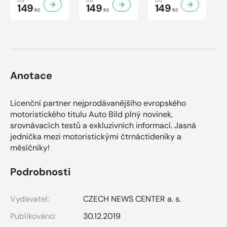
149
149
149
Kč
Kč
Kč
Anotace
Licenční partner nejprodávanějšího evropského
motoristického titulu Auto Bild plný novinek,
srovnávacích testů a exkluzivních informací. Jasná
jednička mezi motoristickými čtrnáctideníky a
měsíčníky!
Podrobnosti
Vydavatel:
CZECH NEWS CENTER a. s.
Publikováno:
30.12.2019