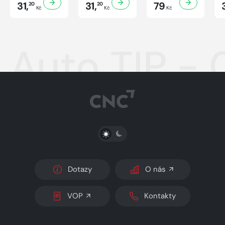
31,
31,
79
20
20
Kč
Kč
Kč
Auto TIP -
PŘEPNOUT SVĚTLÝ/TMAVÝ REŽIM
Dotazy
O nás
VOP
Kontakty