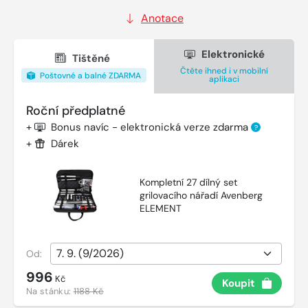
Anotace
Elektronické
Tištěné
Čtěte ihned i v mobilní
Poštovné a balné ZDARMA
aplikaci
Roční předplatné
+
Bonus navíc - elektronická verze zdarma
?
+
Dárek
Kompletní 27 dílný set
grilovacího nářadí Avenberg
ELEMENT
Od:
996
Kč
Koupit
Na stánku:
1188 Kč