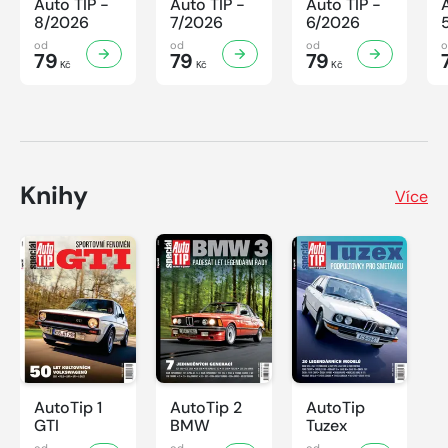
Auto TIP -
Auto TIP -
Auto TIP -
8/2026
7/2026
6/2026
od
od
od
79
79
79
Kč
Kč
Kč
Knihy
Více
AutoTip 1
AutoTip 2
AutoTip
GTI
BMW
Tuzex
od
od
od