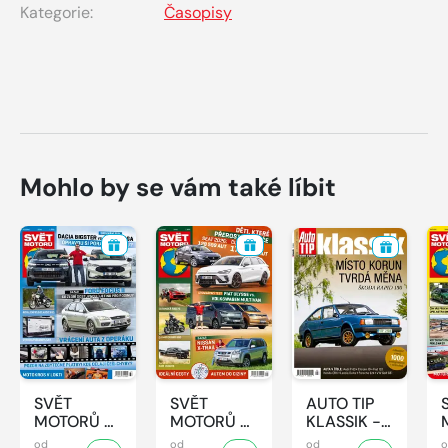
Kategorie:
Časopisy
Mohlo by se vám také líbit
SVĚT
SVĚT
AUTO TIP
MOTORŮ -
MOTORŮ -
KLASSIK -
32/2026
31/2026
7/2026
od
od
od