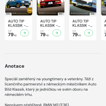
AUTO TIP
AUTO TIP
AUTO TIP
KLASSIK -
KLASSIK -
KLASSIK -
7/2026
6/2026
5/2026
od
od
od
79
79
79
Kč
Kč
Kč
Anotace
Speciál zaměřený na youngtimery a veterány. Těží z
licenčního partnerství s německým měsíčníkem Auto
Bild Klassik, který je jedničkou ve svém oboru na
německém trhu.
Neprávem přehlížené. BMW M3 (E36).