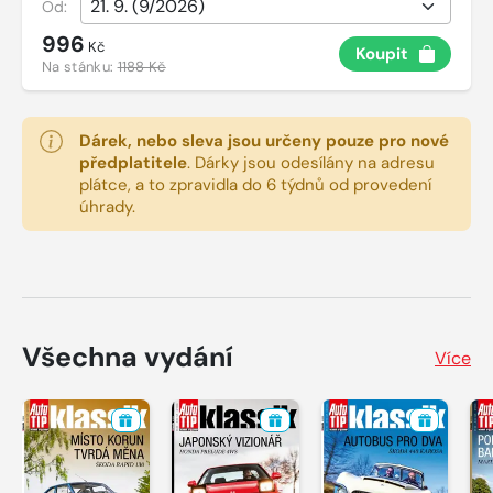
Od:
996
Kč
Koupit
Na stánku:
1188 Kč
Dárek, nebo sleva jsou určeny pouze pro nové
předplatitele
.
Dárky jsou odesílány na adresu
plátce, a to zpravidla do 6 týdnů od provedení
úhrady.
Všechna vydání
Více