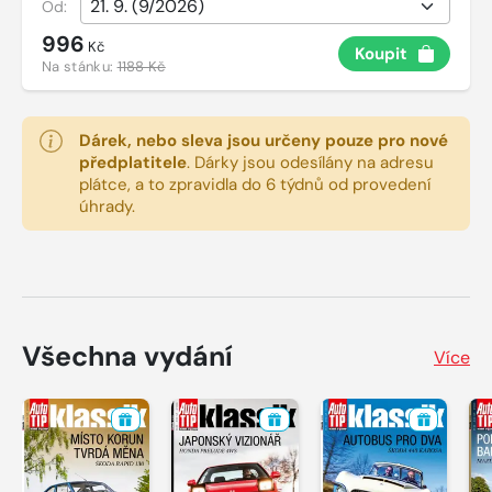
Od:
996
Kč
Koupit
Na stánku:
1188 Kč
Dárek, nebo sleva jsou určeny pouze pro nové
předplatitele
.
Dárky jsou odesílány na adresu
plátce, a to zpravidla do 6 týdnů od provedení
úhrady.
Všechna vydání
Více