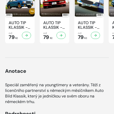
AUTO TIP
AUTO TIP
AUTO TIP
KLASSIK -
KLASSIK -
KLASSIK -
7/2026
6/2026
5/2026
od
od
od
79
79
79
Kč
Kč
Kč
Anotace
Speciál zaměřený na youngtimery a veterány. Těží z
licenčního partnerství s německým měsíčníkem Auto
Bild Klassik, který je jedničkou ve svém oboru na
německém trhu.
Podrobnosti