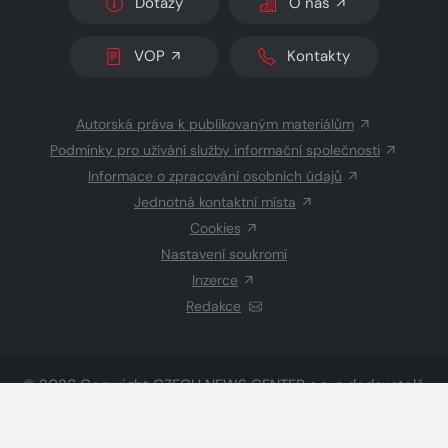
Dotazy
O nás
VOP
Kontakty
Autorská práva k publikovaným materiálům
Podmínky pro užívání služby informační společnosti
Informace o zpracování osobních údajů
Jednotná kontaktní místa
Cookies
Nastavení soukromí
Inzerce
Redakce
© 2026 Copyright
CZECH NEWS CENTER a.s.
a dodavatelé
obsahu
Vysázeno
Grand IT s.r.o.