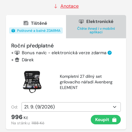
Anotace
Elektronické
Tištěné
Čtěte ihned i v mobilní
Poštovné a balné ZDARMA
aplikaci
Roční předplatné
+
Bonus navíc - elektronická verze zdarma
?
+
Dárek
Kompletní 27 dílný set
grilovacího nářadí Avenberg
ELEMENT
Od:
996
Kč
Koupit
Na stánku:
1188 Kč