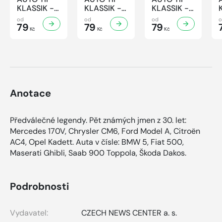
KLASSIK -
KLASSIK -
KLASSIK -
7/2026
6/2026
5/2026
od
od
od
79
79
79
Kč
Kč
Kč
Anotace
Předválečné legendy. Pět známých jmen z 30. let:
Mercedes 170V, Chrysler CM6, Ford Model A, Citroën
AC4, Opel Kadett. Auta v čísle: BMW 5, Fiat 500,
Maserati Ghibli, Saab 900 Toppola, Škoda Dakos.
Podrobnosti
Vydavatel:
CZECH NEWS CENTER a. s.