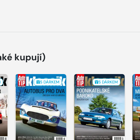
aké kupují)
M
S DÁRKEM
S DÁRKEM