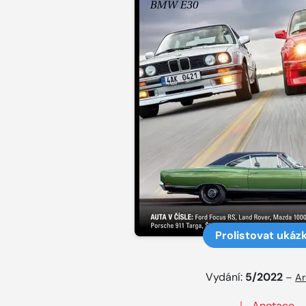
Prolistovat ukáz
Vydání:
5/2022
–
Ar
Anotace