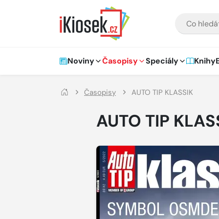
Přejít na hlavní obsah
VYHLEDÁVÁNÍ
Hlavní navigace
Noviny
Časopisy
Speciály
Knihy
Časopisy
AUTO TIP KLASSIK
AUTO TIP KLAS