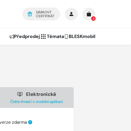
DÁRKOVÝ
CERTIFIKÁT
0
Předprodej
Témata
BLESKmobil
Elektronické
Čtěte ihned i v mobilní aplikaci
 verze zdarma
?