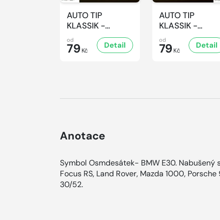
AUTO TIP
AUTO TIP
KLASSIK -
KLASSIK -
7/2026
6/2026
od
od
Detail
Detail
79
79
Kč
Kč
Anotace
Symbol Osmdesátek- BMW E30. Nabušený spri
Focus RS, Land Rover, Mazda 1000, Porsche 91
30/52.