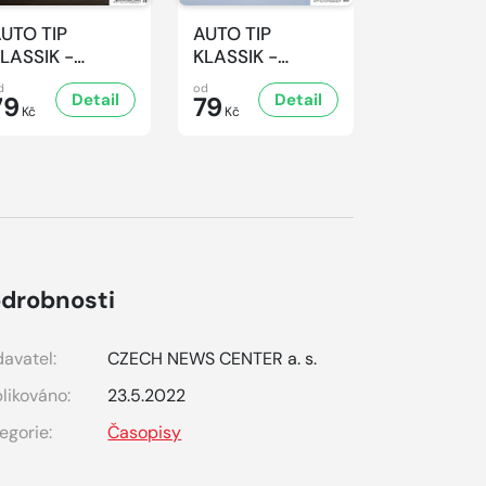
UTO TIP
AUTO TIP
AUTO TIP
LASSIK -
KLASSIK -
KLASSIK -
/2026
2/2026
1/2026
d
od
od
Detail
Detail
D
79
79
79
Kč
Kč
Kč
drobnosti
avatel:
CZECH NEWS CENTER a. s.
likováno:
23.5.2022
egorie:
Časopisy