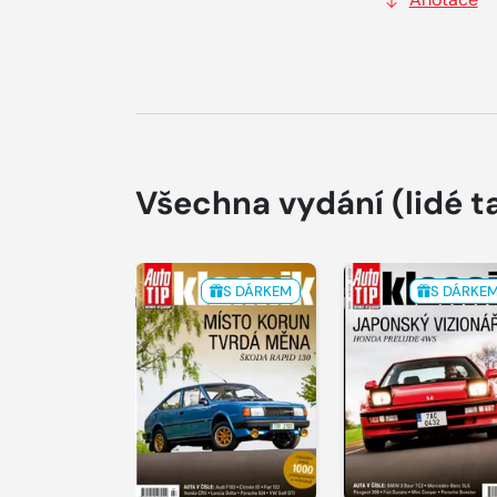
Všechna vydání
(lidé t
S DÁRKEM
S DÁRKE