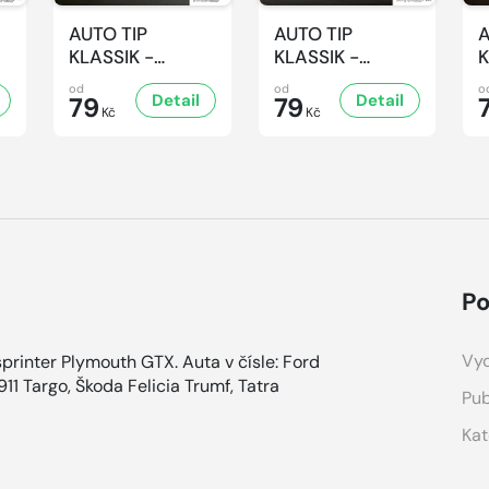
AUTO TIP
AUTO TIP
A
KLASSIK -
KLASSIK -
K
5/2026
4/2026
3
od
od
o
Detail
Detail
79
79
Kč
Kč
Po
Vyd
nter Plymouth GTX. Auta v čísle: Ford
1 Targo, Škoda Felicia Trumf, Tatra
Pub
Kat