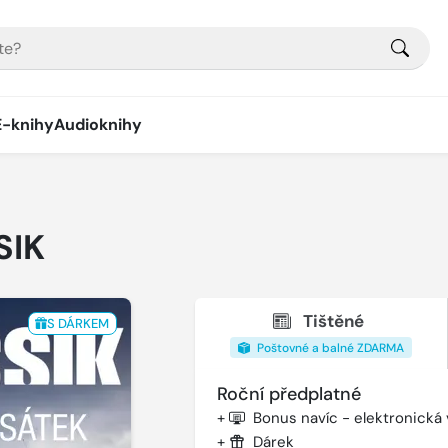
E-knihy
Audioknihy
SIK
Tištěné
S DÁRKEM
Poštovné a balné ZDARMA
Roční předplatné
+
Bonus navíc - elektronická
+
Dárek