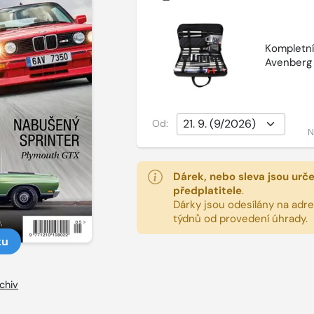
Kompletní 
Avenberg
Od:
N
Dárek, nebo sleva jsou urč
předplatitele
.
Dárky jsou odesílány na adres
týdnů od provedení úhrady.
ku
chiv