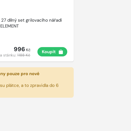
27 dílný set grilovacího nářadí
 ELEMENT
996
Kč
Koupit
a stánku:
1188 Kč
eny pouze pro nové
u plátce, a to zpravidla do 6