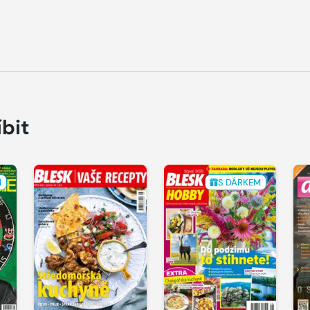
íbit
M
S DÁRKEM