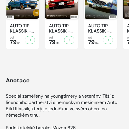
AUTO TIP
AUTO TIP
AUTO TIP
KLASSIK -
KLASSIK -
KLASSIK -
7/2026
6/2026
5/2026
od
od
od
79
79
79
Kč
Kč
Kč
Anotace
Speciál zaměřený na youngtimery a veterány. Těží z
licenčního partnerství s německým měsíčníkem Auto
Bild Klassik, který je jedničkou ve svém oboru na
německém trhu.
Podnikatelské baroko. Mazda 626