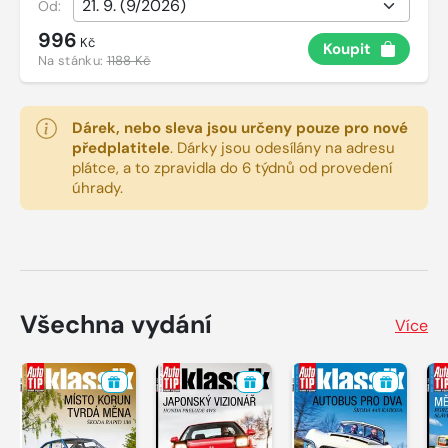
Od:
996
Kč
Koupit
Na stánku:
1188 Kč
Dárek, nebo sleva jsou určeny pouze pro nové
předplatitele
.
Dárky jsou odesílány na adresu
plátce, a to zpravidla do 6 týdnů od provedení
úhrady.
Všechna vydání
Více