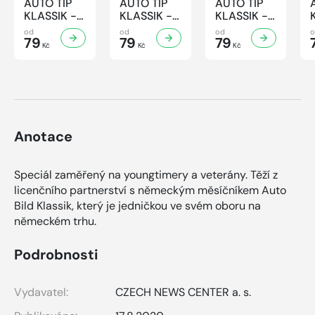
AUTO TIP
AUTO TIP
AUTO TIP
KLASSIK -
KLASSIK -
KLASSIK -
7/2026
6/2026
5/2026
od
od
od
79
79
79
Kč
Kč
Kč
Anotace
Speciál zaměřený na youngtimery a veterány. Těží z
licenčního partnerství s německým měsíčníkem Auto
Bild Klassik, který je jedničkou ve svém oboru na
německém trhu.
Podrobnosti
Vydavatel:
CZECH NEWS CENTER a. s.