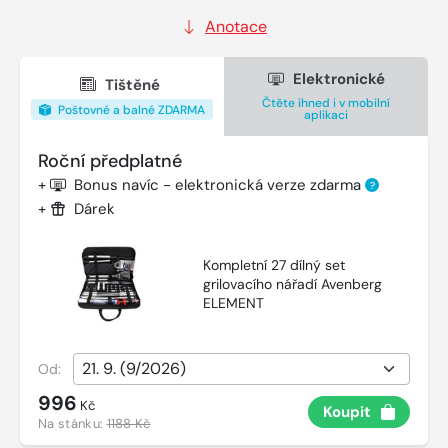
Anotace
Elektronické
Tištěné
Čtěte ihned i v mobilní
Poštovné a balné ZDARMA
aplikaci
Roční předplatné
+
Bonus navíc - elektronická verze zdarma
?
+
Dárek
Kompletní 27 dílný set
grilovacího nářadí Avenberg
ELEMENT
Od:
996
Kč
Koupit
Na stánku:
1188 Kč