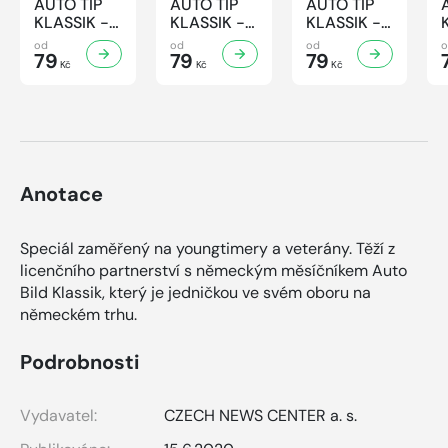
AUTO TIP
AUTO TIP
AUTO TIP
KLASSIK -
KLASSIK -
KLASSIK -
7/2026
6/2026
5/2026
od
od
od
79
79
79
Kč
Kč
Kč
Anotace
Speciál zaměřený na youngtimery a veterány. Těží z
licenčního partnerství s německým měsíčníkem Auto
Bild Klassik, který je jedničkou ve svém oboru na
německém trhu.
Podrobnosti
Vydavatel:
CZECH NEWS CENTER a. s.