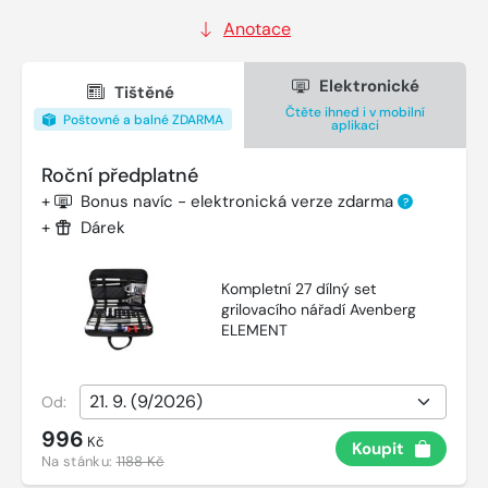
Anotace
Elektronické
Tištěné
Čtěte ihned i v mobilní
Poštovné a balné ZDARMA
aplikaci
Roční předplatné
+
Bonus navíc - elektronická verze zdarma
?
+
Dárek
Kompletní 27 dílný set
grilovacího nářadí Avenberg
ELEMENT
Od:
996
Kč
Koupit
Na stánku:
1188 Kč