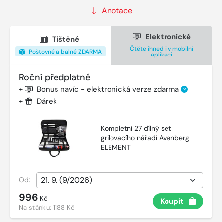
Anotace
Elektronické
Tištěné
Čtěte ihned i v mobilní
Poštovné a balné ZDARMA
aplikaci
Roční předplatné
+
Bonus navíc - elektronická verze zdarma
?
+
Dárek
Kompletní 27 dílný set
grilovacího nářadí Avenberg
ELEMENT
Od:
996
Kč
Koupit
Na stánku:
1188 Kč