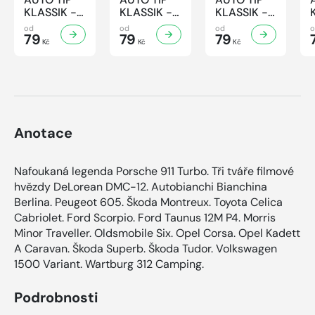
KLASSIK -
KLASSIK -
KLASSIK -
7/2026
6/2026
5/2026
od
od
od
79
79
79
Kč
Kč
Kč
Anotace
Nafoukaná legenda Porsche 911 Turbo. Tři tváře filmové
hvězdy DeLorean DMC-12. Autobianchi Bianchina
Berlina. Peugeot 605. Škoda Montreux. Toyota Celica
Cabriolet. Ford Scorpio. Ford Taunus 12M P4. Morris
Minor Traveller. Oldsmobile Six. Opel Corsa. Opel Kadett
A Caravan. Škoda Superb. Škoda Tudor. Volkswagen
1500 Variant. Wartburg 312 Camping.
Podrobnosti