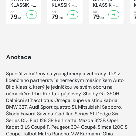
KLASSIK -
KLASSIK -
KLASSIK -
7/2026
6/2026
5/2026
od
od
od
79
79
79
Kč
Kč
Kč
Anotace
Speciál zaměřený na youngtimery a veterány. Těží z
licenčního partnerství s německým měsíčníkem Auto
Bild Klassik, který je jedničkou ve svém oboru na
německém trhu. Rarita z půjčovny: Shelby G.T.350H.
Dálniční stíhač: Lotus Omega. Kupé ve stínu kabria:
BMW 327. Audi Sport quattro S1. Mitsubishi Sapporo.
Škoda Favorit Savana. Cadillac Series 61. Dodge Six
Series DD. Fiat 128 3P Berlinetta. Mazda 323F. Opel
Kadet B LS Coupé F. Peugeot 304 Coupé. Simca 1200 S
Coupé. Talbot Matra Rancho. VW Karmann-Ghia