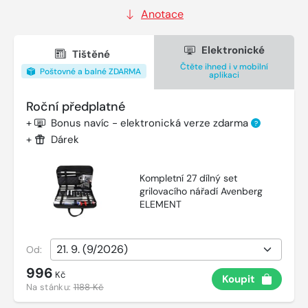
Anotace
Elektronické
Tištěné
Čtěte ihned i v mobilní
Poštovné a balné ZDARMA
aplikaci
Roční předplatné
+
Bonus navíc - elektronická verze zdarma
?
+
Dárek
Kompletní 27 dílný set
grilovacího nářadí Avenberg
ELEMENT
Od:
996
Kč
Koupit
Na stánku:
1188 Kč