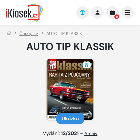
Přejít na hlavní obsah
0
Časopisy
AUTO TIP KLASSIK
AUTO TIP KLASSIK
Ukázka
Vydání:
12/2021
–
Archiv