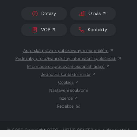
Dotazy
O nás
VOP
Kontakty
Autorská práva k publikovaným materiálům
Podmínky pro užívání služby informační společnosti
Informace o zpracování osobních údajů
Jednotná kontaktní místa
Cookies
Nastavení soukromí
Inzerce
Redakce
© 2026 Copyright
CZECH NEWS CENTER a.s.
a dodavatelé
obsahu