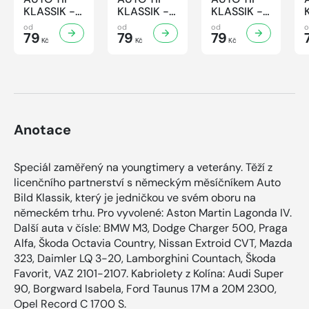
KLASSIK -
KLASSIK -
KLASSIK -
7/2026
6/2026
5/2026
od
od
od
79
79
79
Kč
Kč
Kč
Anotace
Speciál zaměřený na youngtimery a veterány. Těží z
licenčního partnerství s německým měsíčníkem Auto
Bild Klassik, který je jedničkou ve svém oboru na
německém trhu. Pro vyvolené: Aston Martin Lagonda IV.
Další auta v čísle: BMW M3, Dodge Charger 500, Praga
Alfa, Škoda Octavia Country, Nissan Extroid CVT, Mazda
323, Daimler LQ 3-20, Lamborghini Countach, Škoda
Favorit, VAZ 2101-2107. Kabriolety z Kolína: Audi Super
90, Borgward Isabela, Ford Taunus 17M a 20M 2300,
Opel Record C 1700 S.