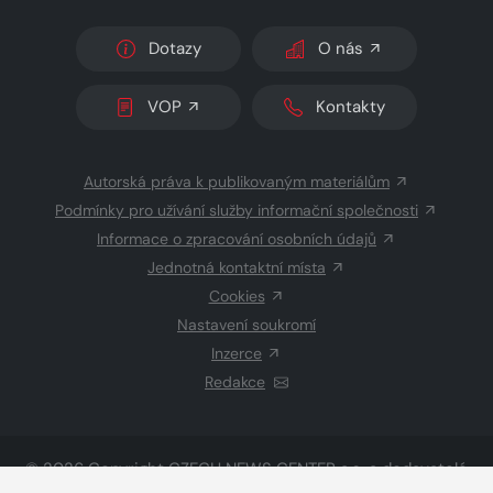
Dotazy
O nás
VOP
Kontakty
Autorská práva k publikovaným materiálům
Podmínky pro užívání služby informační společnosti
Informace o zpracování osobních údajů
Jednotná kontaktní místa
Cookies
Nastavení soukromí
Inzerce
Redakce
© 2026 Copyright
CZECH NEWS CENTER a.s.
a dodavatelé
obsahu