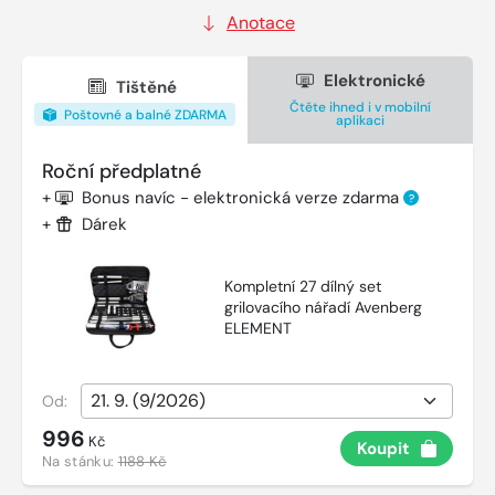
Anotace
Elektronické
Tištěné
Čtěte ihned i v mobilní
Poštovné a balné ZDARMA
aplikaci
Roční předplatné
+
Bonus navíc - elektronická verze zdarma
?
+
Dárek
Kompletní 27 dílný set
grilovacího nářadí Avenberg
ELEMENT
Od:
996
Kč
Koupit
Na stánku:
1188 Kč