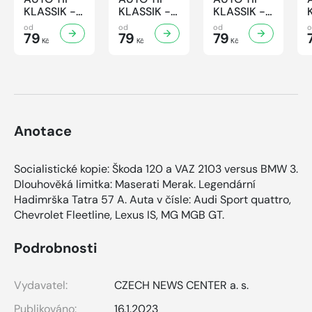
KLASSIK -
KLASSIK -
KLASSIK -
7/2026
6/2026
5/2026
od
od
od
79
79
79
Kč
Kč
Kč
Anotace
Socialistické kopie: Škoda 120 a VAZ 2103 versus BMW 3.
Dlouhověká limitka: Maserati Merak. Legendární
Hadimrška Tatra 57 A. Auta v čísle: Audi Sport quattro,
Chevrolet Fleetline, Lexus IS, MG MGB GT.
Podrobnosti
Vydavatel:
CZECH NEWS CENTER a. s.
Publikováno:
16.1.2023