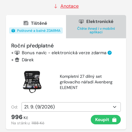
Anotace
Elektronické
Tištěné
Čtěte ihned i v mobilní
Poštovné a balné ZDARMA
aplikaci
Roční předplatné
+
Bonus navíc - elektronická verze zdarma
?
+
Dárek
Kompletní 27 dílný set
grilovacího nářadí Avenberg
ELEMENT
Od:
996
Kč
Koupit
Na stánku:
1188 Kč