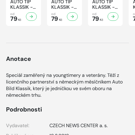
AUTO TIP
AUTO TIP
AUTO TIP
KLASSIK -
KLASSIK -
KLASSIK -
7/2026
6/2026
5/2026
od
od
od
79
79
79
Kč
Kč
Kč
Anotace
Speciál zaměřený na youngtimery a veterány. Těží z
licenčního partnerství s německým měsíčníkem Auto
Bild Klassik, který je jedničkou ve svém oboru na
německém trhu.
Podrobnosti
Vydavatel:
CZECH NEWS CENTER a. s.