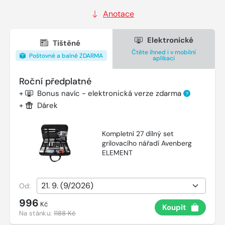
Anotace
Elektronické
Tištěné
Čtěte ihned i v mobilní
Poštovné a balné ZDARMA
aplikaci
Roční předplatné
+
Bonus navíc - elektronická verze zdarma
?
+
Dárek
Kompletní 27 dílný set
grilovacího nářadí Avenberg
ELEMENT
Od:
996
Kč
Koupit
Na stánku:
1188 Kč