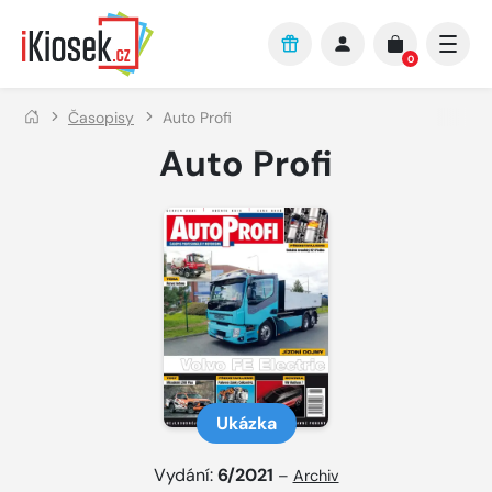
Přejít na hlavní obsah
0
Časopisy
Auto Profi
Auto Profi
Ukázka
Vydání:
6/2021
–
Archiv