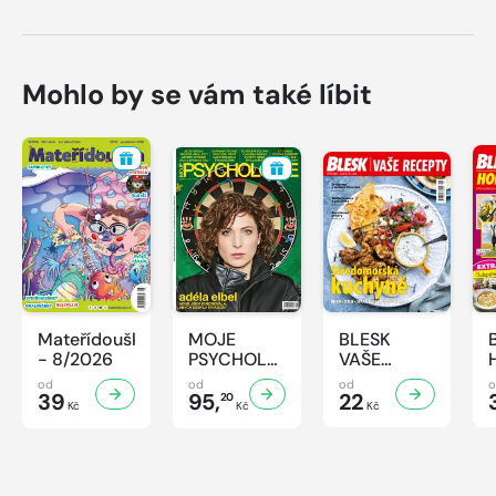
Mohlo by se vám také líbit
Mateřídouška
MOJE
BLESK
- 8/2026
PSYCHOLOGIE
VAŠE
- 8/2026
RECEPTY -
od
od
od
39
95,
8/2026
22
20
Kč
Kč
Kč