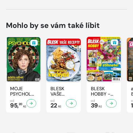
Mohlo by se vám také líbit
MOJE
BLESK
BLESK
PSYCHOLOGIE
VAŠE
HOBBY -
- 8/2026
RECEPTY -
8/2026
od
od
od
95,
8/2026
22
39
1
20
Kč
Kč
Kč