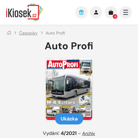
Přejít na hlavní obsah
0
Časopisy
Auto Profi
Auto Profi
Ukázka
Vydání:
4/2021
–
Archiv