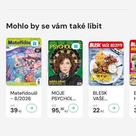
Mohlo by se vám také líbit
Mateřídouška
MOJE
BLESK
- 8/2026
PSYCHOLOGIE
VAŠE
- 8/2026
RECEPTY -
od
od
od
39
95,
8/2026
22
20
Kč
Kč
Kč