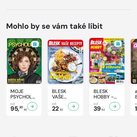
Mohlo by se vám také líbit
MOJE
BLESK
BLESK
PSYCHOLOGIE
VAŠE
HOBBY -
- 8/2026
RECEPTY -
8/2026
od
od
od
95,
8/2026
22
39
1
20
Kč
Kč
Kč