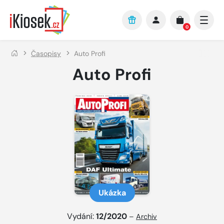
Přejít na hlavní obsah
0
Časopisy
Auto Profi
Auto Profi
Ukázka
Vydání:
12/2020
–
Archiv