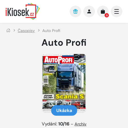
Přejít na hlavní obsah
0
Časopisy
Auto Profi
Auto Profi
Ukázka
Vydání:
10/16
–
Archiv