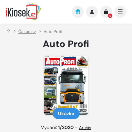
Přejít na hlavní obsah
0
Časopisy
Auto Profi
Auto Profi
Ukázka
Vydání:
1/2020
–
Archiv