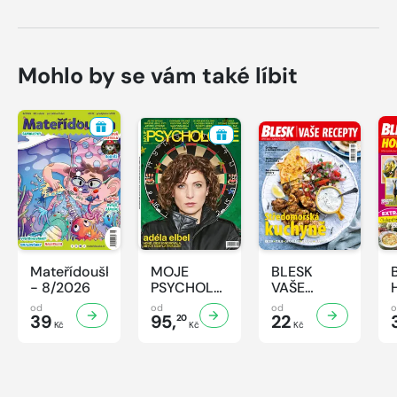
Mohlo by se vám také líbit
Mateřídouška
MOJE
BLESK
- 8/2026
PSYCHOLOGIE
VAŠE
- 8/2026
RECEPTY -
od
od
od
39
95,
8/2026
22
20
Kč
Kč
Kč