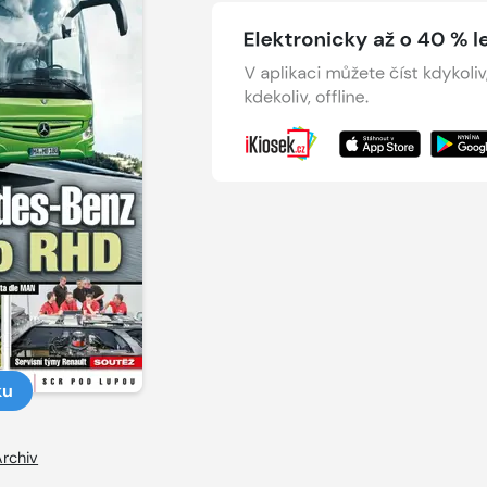
ku
Archiv