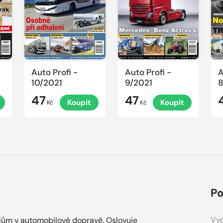
Auto Profi -
Auto Profi -
A
10/2021
9/2021
8
47
47
Koupit
Koupit
Kč
Kč
Po
Vyd
álům v automobilové dopravě. Oslovuje