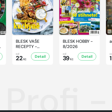
BLESK VAŠE
BLESK HOBBY -
a
-
RECEPTY -
8/2026
8/2026
od
od
o
Detail
Detail
22
39
1
Kč
Kč
 Profi 