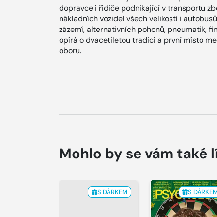
dopravce i řidiče podnikající v transportu zbož
nákladních vozidel všech velikostí i autobusů
zázemí, alternativních pohonů, pneumatik, fina
opírá o dvacetiletou tradici a první místo 
oboru.
Mohlo by se vám také l
S DÁRKEM
S DÁRKE