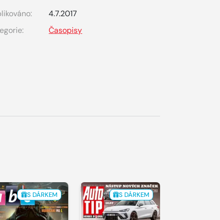
likováno:
4.7.2017
egorie:
Časopisy
S DÁRKEM
S DÁRKEM
S 