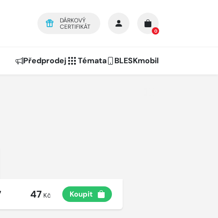
DÁRKOVÝ
CERTIFIKÁT
0
Předprodej
Témata
BLESKmobil
47
7
Koupit
Kč