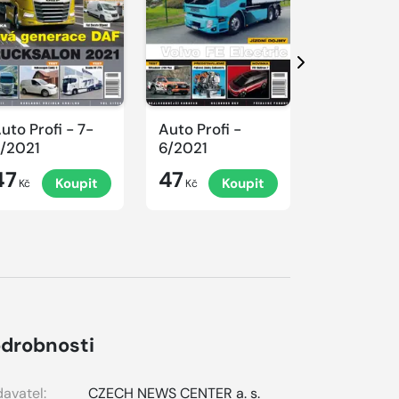
Další
uto Profi - 7-
Auto Profi -
Auto Profi
/2021
6/2021
5/2021
47
47
47
Koupit
Koupit
K
Kč
Kč
Kč
drobnosti
avatel:
CZECH NEWS CENTER a. s.