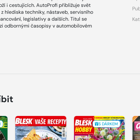
í i cestujících. AutoProfi přibližuje svět
Pub
 z hlediska techniky, nástaveb, servisního
ncování, legislativy a dalších. Titul se
Kat
mezi odbornými časopisy v automobilovém
íbit
M
S DÁRKEM