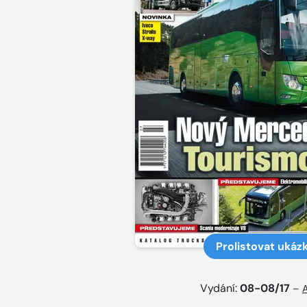
Prolistovat ukáz
Vydání:
08-08/17
–