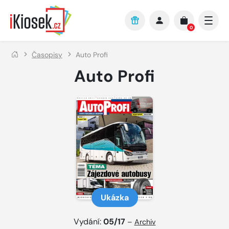
Přejít na hlavní obsah
0
Časopisy
Auto Profi
Auto Profi
Ukázka
Vydání:
05/17
–
Archiv