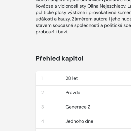
Kovácse a violoncellisty Olina Nejezchleby.
politické glosy výstižně i provokativně komen
události a kauzy. Záměrem autora i jeho hud
stavem současné společnosti a politické scén
probouzí i baví.
Přehled kapitol
1
28 let
2
Pravda
3
Generace Z
4
Jednoho dne