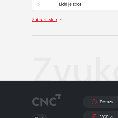
5
Lidé je zboží
Zobrazit více
Zvuk
Dotazy
PŘEPNOUT SVĚTLÝ/TMAVÝ REŽIM
VOP