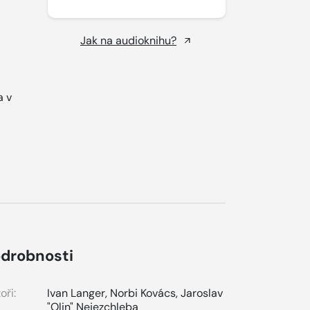
Jak na audioknihu?
a v
drobnosti
oři:
Ivan Langer
,
Norbi Kovács
,
Jaroslav
"Olin" Nejezchleba