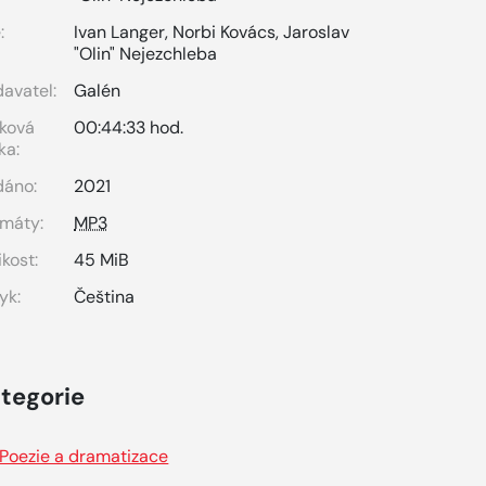
:
Ivan Langer
,
Norbi Kovács
,
Jaroslav
"Olin" Nejezchleba
avatel:
Galén
ková
00:44:33 hod.
ka:
dáno:
2021
máty:
MP3
ikost:
45 MiB
yk:
Čeština
tegorie
Poezie a dramatizace