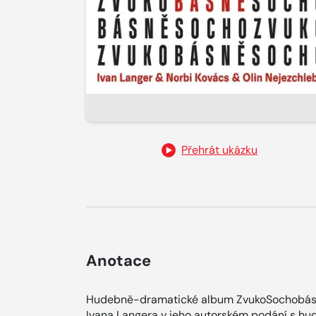
Přehrát ukázku
Anotace
Hudebně-dramatické album ZvukoSochobásně
Ivana Langera v jeho autorském podání s h