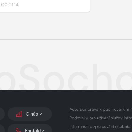
00:01:14
oSoch
Autorská práva k publikovaným 
O nás
Podmínky pro užívání služby info
Informace o zpracování osobníc
Kontakty