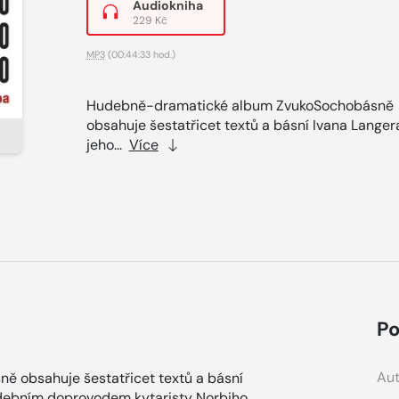
Audiokniha
229 Kč
MP3
(00:44:33 hod.)
Hudebně-dramatické album ZvukoSochobásně
obsahuje šestatřicet textů a básní Ivana Langer
jeho...
Více
Po
Aut
 obsahuje šestatřicet textů a básní
udebním doprovodem kytaristy Norbiho