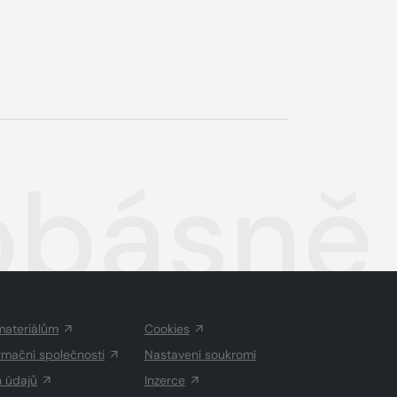
obásně
materiálům
Cookies
rmační společnosti
Nastavení soukromí
h údajů
Inzerce