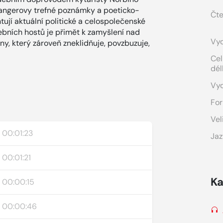
 Langerovy trefné poznámky a poeticko-
Čte
tují aktuální politické a celospolečenské
ebních hostů je přimět k zamyšlení nad
Vyd
y, který zároveň zneklidňuje, povzbuzuje,
Cel
dél
Vy
For
Vel
00:01:23
Jaz
00:01:21
Ka
00:00:15
00:00:46