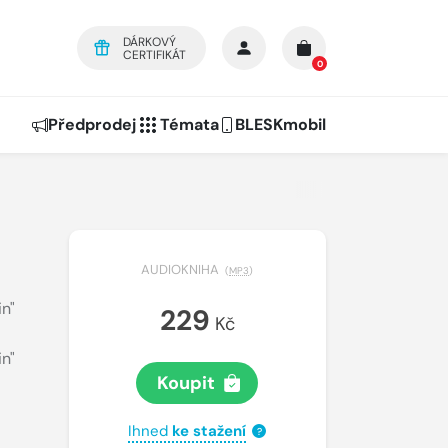
DÁRKOVÝ
CERTIFIKÁT
0
Předprodej
Témata
BLESKmobil
AUDIOKNIHA
(
MP3
)
in"
229
Kč
in"
Koupit
Ihned
ke stažení
?