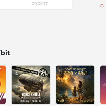
00:09:57
íbit
Přehrát
Přehrát
P
ukázku
ukázku
u