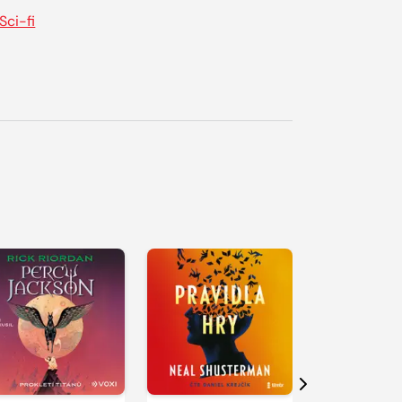
Sci-fi
řehrát
kázku
Přehrát
Přehrát
ukázku
ukázku
Další