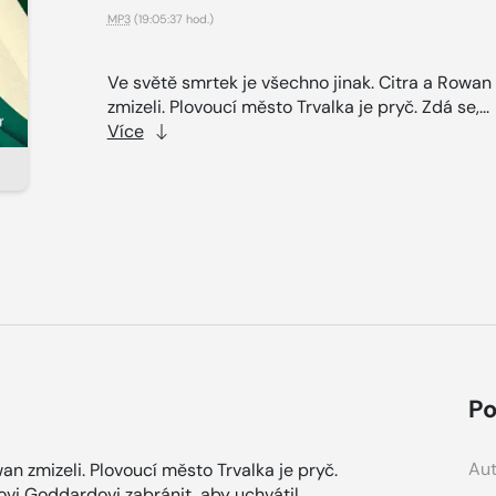
MP3
(19:05:37 hod.)
Ve světě smrtek je všechno jinak. Citra a Rowan
zmizeli. Plovoucí město Trvalka je pryč. Zdá se,...
Více
Po
Aut
an zmizeli. Plovoucí město Trvalka je pryč.
ovi Goddardovi zabránit, aby uchvátil