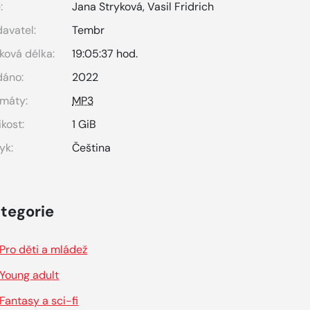
:
Jana Stryková
,
Vasil Fridrich
avatel:
Tembr
ková délka:
19:05:37 hod.
dáno:
2022
máty:
MP3
ikost:
1 GiB
yk:
Čeština
tegorie
Pro děti a mládež
Young adult
Fantasy a sci-fi