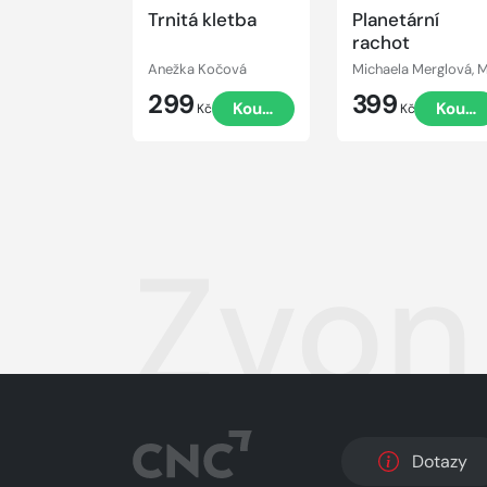
Trnitá kletba
Planetární
rachot
Anežka Kočová
299
399
Koupit
Koupi
Kč
Kč
Zvon
Dotazy