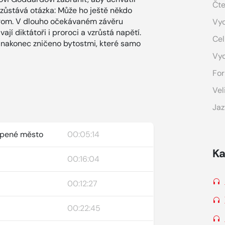
Čte
zůstává otázka: Může ho ještě někdo
rom. V dlouho očekávaném závěru
Vyd
jí diktátoři i proroci a vzrůstá napětí.
Cel
o nakonec zničeno bytostmi, které samo
Vy
For
Vel
Jaz
topené město
00:05:14
Ka
00:16:04
00:12:27
00:22:45