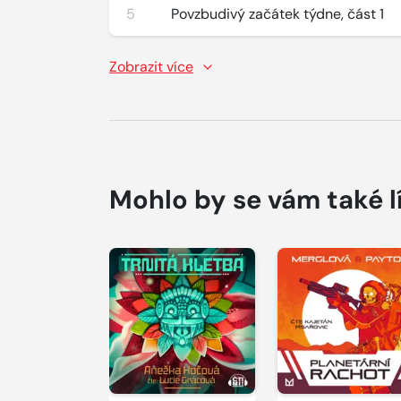
5
Povzbudivý začátek týdne, část 1
Zobrazit více
Mohlo by se vám také l
Přehrát
Přehrát
ukázku
ukázku