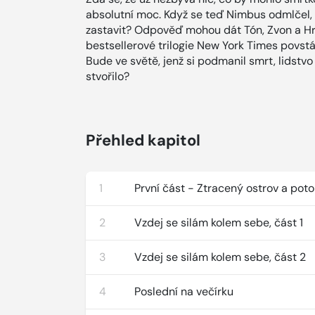
absolutní moc. Když se teď Nimbus odmlčel, 
zastavit? Odpověď mohou dát Tón, Zvon a H
bestsellerové trilogie New York Times povstáva
Bude ve světě, jenž si podmanil smrt, lidstv
stvořilo?
Přehled kapitol
1
První část - Ztracený ostrov a po
2
Vzdej se silám kolem sebe, část 1
3
Vzdej se silám kolem sebe, část 2
4
Poslední na večírku