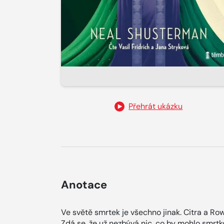
Přehrát ukázku
Anotace
Ve světě smrtek je všechno jinak. Citra a Row
Zdá se, že už nezbývá nic, co by mohlo smrtk