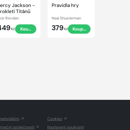
ercy Jackson -
Pravidla hry
Obchodníc
rokletí Titánů
vesmírem
ick Riordan
Neal Shusterman
449
379
345
Koupit
Koupit
Kč
Kč
Kč
materiálům
Cookies
rmační společnosti
Nastavení soukromí