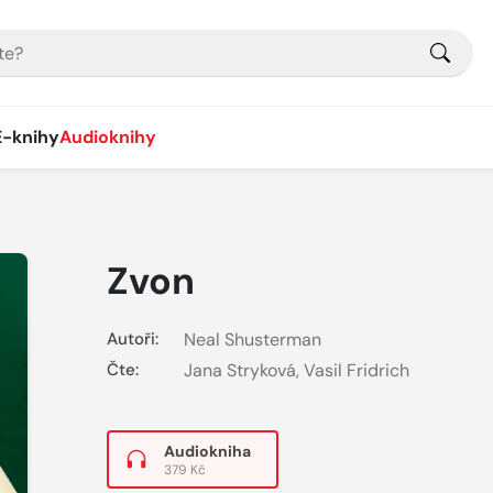
E-knihy
Audioknihy
Zvon
Autoři:
Neal Shusterman
Čte:
Jana Stryková
,
Vasil Fridrich
Audiokniha
379 Kč