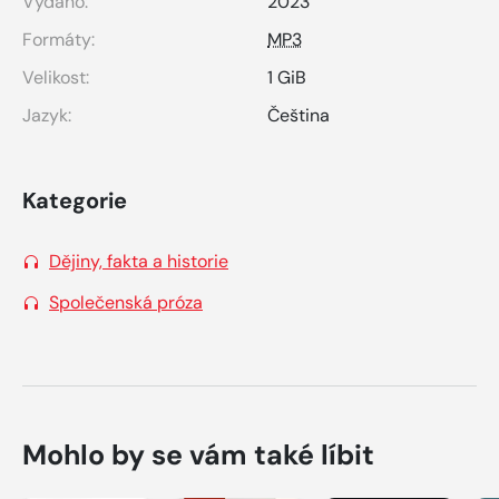
Vydáno:
2023
Formáty:
MP3
Velikost:
1 GiB
Jazyk:
Čeština
Kategorie
Dějiny, fakta a historie
Společenská próza
Mohlo by se vám také líbit