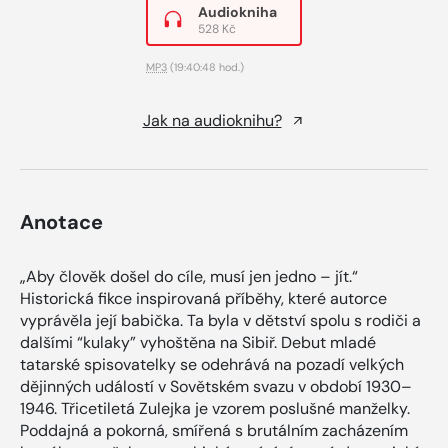
Audiokniha
528 Kč
MP3
(19:40:48 hod.)
Jak na audioknihu?
Anotace
„Aby člověk došel do cíle, musí jen jedno – jít.“
Historická fikce inspirovaná příběhy, které autorce
vyprávěla její babička. Ta byla v dětství spolu s rodiči a
dalšími “kulaky” vyhoštěna na Sibiř. Debut mladé
tatarské spisovatelky se odehrává na pozadí velkých
dějinných událostí v Sovětském svazu v období 1930–
1946. Třicetiletá Zulejka je vzorem poslušné manželky.
Poddajná a pokorná, smířená s brutálním zacházením