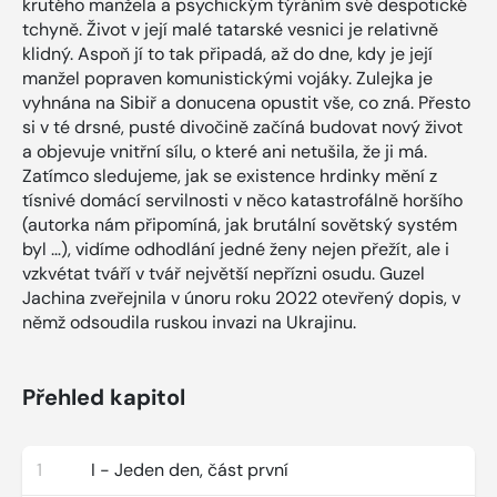
krutého manžela a psychickým týráním své despotické
tchyně. Život v její malé tatarské vesnici je relativně
klidný. Aspoň jí to tak připadá, až do dne, kdy je její
manžel popraven komunistickými vojáky. Zulejka je
vyhnána na Sibiř a donucena opustit vše, co zná. Přesto
si v té drsné, pusté divočině začíná budovat nový život
a objevuje vnitřní sílu, o které ani netušila, že ji má.
Zatímco sledujeme, jak se existence hrdinky mění z
tísnivé domácí servilnosti v něco katastrofálně horšího
(autorka nám připomíná, jak brutální sovětský systém
byl …), vidíme odhodlání jedné ženy nejen přežít, ale i
vzkvétat tváří v tvář největší nepřízni osudu. Guzel
Jachina zveřejnila v únoru roku 2022 otevřený dopis, v
němž odsoudila ruskou invazi na Ukrajinu.
Přehled kapitol
1
I - Jeden den, část první