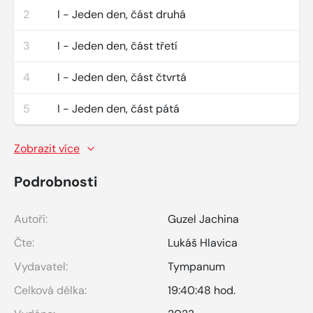
2
I - Jeden den, část druhá
3
I - Jeden den, část třetí
4
I - Jeden den, část čtvrtá
5
I - Jeden den, část pátá
Zobrazit více
Podrobnosti
Autoři:
Guzel Jachina
Čte:
Lukáš Hlavica
Vydavatel:
Tympanum
Celková délka:
19:40:48 hod.