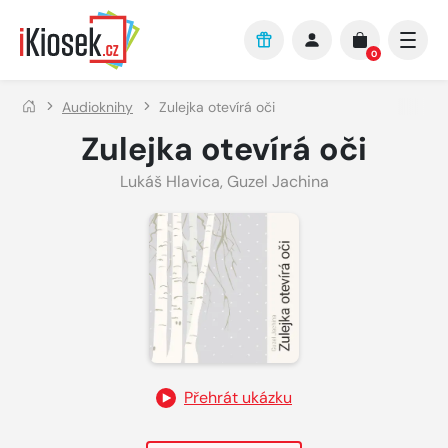
Přejít na hlavní obsah
0
Audioknihy
Zulejka otevírá oči
Zulejka otevírá oči
Lukáš Hlavica
,
Guzel Jachina
Přehrát ukázku