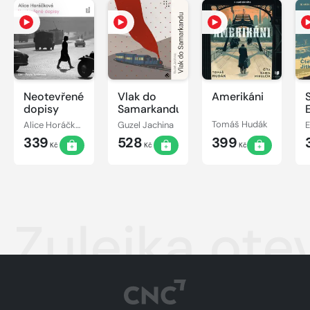
Neotevřené
Vlak do
Amerikáni
dopisy
Samarkandu
Alice Horáčková
Guzel Jachina
Tomáš Hudák
339
528
399
Kč
Kč
Kč
Zulejka otev