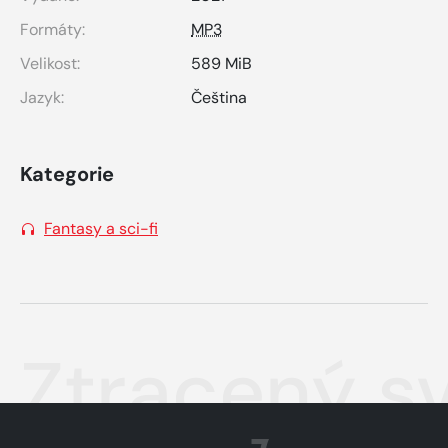
Formáty:
MP3
Velikost:
589 MiB
Jazyk:
Čeština
Kategorie
Fantasy a sci-fi
Ztracený s