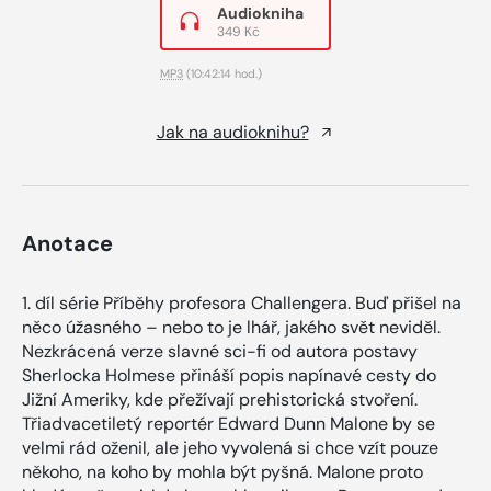
Audiokniha
349 Kč
MP3
(10:42:14 hod.)
Jak na audioknihu?
Anotace
1. díl série Příběhy profesora Challengera. Buď přišel na
něco úžasného – nebo to je lhář, jakého svět neviděl.
Nezkrácená verze slavné sci-fi od autora postavy
Sherlocka Holmese přináší popis napínavé cesty do
Jižní Ameriky, kde přežívají prehistorická stvoření.
Třiadvacetiletý reportér Edward Dunn Malone by se
velmi rád oženil, ale jeho vyvolená si chce vzít pouze
někoho, na koho by mohla být pyšná. Malone proto