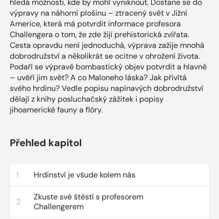
hledá možnosti, kde by mohl vyniknout. Dostane se do
výpravy na náhorní plošinu – ztracený svět v Jižní
Americe, která má potvrdit informace profesora
Challengera o tom, že zde žijí prehistorická zvířata.
Cesta opravdu není jednoduchá, výprava zažije mnohá
dobrodružství a několikrát se ocitne v ohrožení života.
Podaří se výpravě bombastický objev potvrdit a hlavně
– uvěří jim svět? A co Maloneho láska? Jak přivítá
svého hrdinu? Vedle popisu napínavých dobrodružství
dělají z knihy posluchačský zážitek i popisy
jihoamerické fauny a flóry.
Přehled kapitol
1
Hrdinství je všude kolem nás
Zkuste své štěstí s profesorem
2
Challengerem