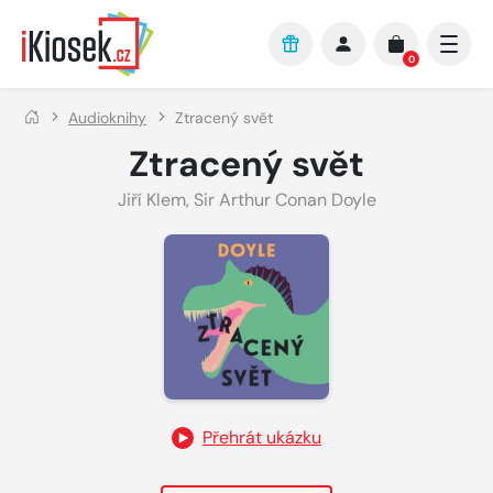
Přejít na hlavní obsah
0
Audioknihy
Ztracený svět
Ztracený svět
Jiří Klem
,
Sir Arthur Conan Doyle
Přehrát ukázku