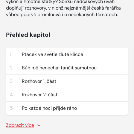
výkon a hmotné statky? Sbírku nadčasových úvah
doplňují rozhovory, v nichž nejznámější česká farářka
vůbec poprvé promlouvá i o nečekaných tématech.
Přehled kapitol
1
Ptáček ve světle žluté klícce
2
Bůh mě nenechal tančit samotnou
3
Rozhovor 1. část
4
Rozhovor 2. část
5
Po každé noci přijde ráno
Zobrazit více