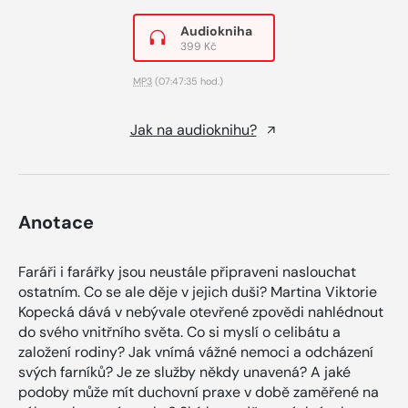
Audiokniha
399 Kč
MP3
(07:47:35 hod.)
Jak na audioknihu?
Anotace
Faráři i farářky jsou neustále připraveni naslouchat
ostatním. Co se ale děje v jejich duši? Martina Viktorie
Kopecká dává v nebývale otevřené zpovědi nahlédnout
do svého vnitřního světa. Co si myslí o celibátu a
založení rodiny? Jak vnímá vážné nemoci a odcházení
svých farníků? Je ze služby někdy unavená? A jaké
podoby může mít duchovní praxe v době zaměřené na