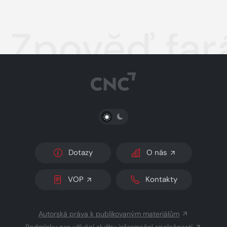
Zpověď far
PŘEPNOUT SVĚTLÝ/TMAVÝ REŽIM
Dotazy
O nás
VOP
Kontakty
Autorská práva k publikovaným materiálům