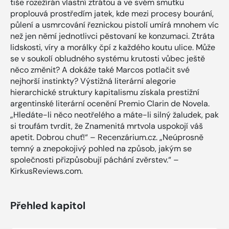
tiše rozežírán vlastní ztrátou a ve svém smutku
proplouvá prostředím jatek, kde mezi procesy bourání,
půlení a usmrcování řeznickou pistolí umírá mnohem víc
než jen němí jednotlivci pěstovaní ke konzumaci. Ztráta
lidskosti, víry a morálky čpí z každého koutu ulice. Může
se v soukolí obludného systému krutosti vůbec ještě
něco změnit? A dokáže také Marcos potlačit své
nejhorší instinkty? Výstižná literární alegorie
hierarchické struktury kapitalismu získala prestižní
argentinské literární ocenění Premio Clarin de Novela.
„Hledáte-li něco neotřelého a máte-li silný žaludek, pak
si troufám tvrdit, že Znamenitá mrtvola uspokojí váš
apetit. Dobrou chuť!“ – Recenzárium.cz. „Neúprosně
temný a znepokojivý pohled na způsob, jakým se
společnosti přizpůsobují páchání zvěrstev.“ –
KirkusReviews.com.
Přehled kapitol