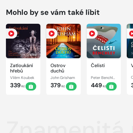
Mohlo by se vám také líbit
Zatloukání
Ostrov
Čelisti
hřebů
duchů
Vilém Koubek
John Grisham
Peter Benchley
C
339
379
449
Kč
Kč
Kč
Znamenitá 