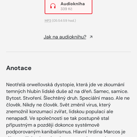
Audiokniha
339 Kč
MP3
(05:54:59 hod.)
Jak na audioknihu?
Anotace
Neotřelá orwellovská dystopie, která jde ve zkoumání
temných hlubin lidské duše až na dřeň. Samec, samice.
Bytost. Stvoření. Šlechtěný druh. Speciální maso. Ale ne
člověk. Nikdy ne člověk. Svět změnil virus, který
znemožnil konzumaci zvířat, lidskou populaci ale
nenapadl. Ve společnosti se tak postupně stal
přípustným a později dokonce systémově
podporovaným kanibalismus. Hlavní hrdina Marcos je