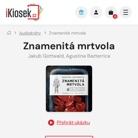
Přejít na hlavní obsah
0
Audioknihy
Znamenitá mrtvola
Znamenitá mrtvola
Jakub Gottwald
,
Agustina Bazterrica
Přehrát ukázku