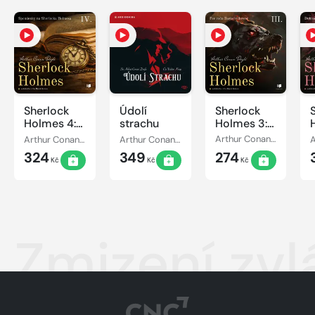
Sherlock
Údolí
Sherlock
Holmes 4:
strachu
Holmes 3:
Spomienky
Pes rodu
Arthur Conan Doyle
Arthur Conan Doyle
Arthur Conan Doyle
na
Baskervillovcov
324
349
274
Sherlocka
Kč
Kč
Kč
Holmesa
Zmizení zvl