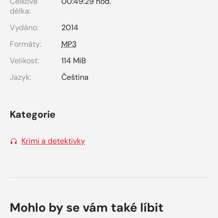
Celková
00:49:29 hod.
délka:
Vydáno:
2014
Formáty:
MP3
Velikost:
114 MiB
Jazyk:
Čeština
Kategorie
Krimi a detektivky
Mohlo by se vám také líbit