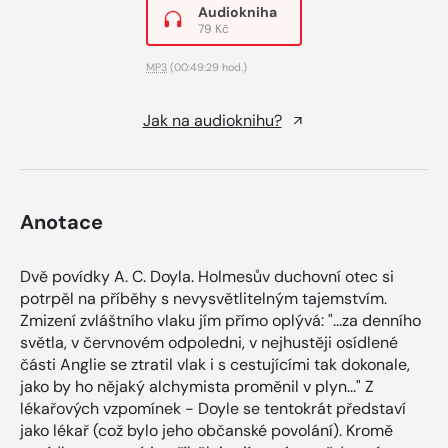
Audiokniha
79 Kč
MP3
(00:49:29 hod.)
Jak na audioknihu?
Anotace
Dvě povídky A. C. Doyla. Holmesův duchovní otec si
potrpěl na příběhy s nevysvětlitelným tajemstvím.
Zmizení zvláštního vlaku jím přímo oplývá: "...za denního
světla, v červnovém odpoledni, v nejhustěji osídlené
části Anglie se ztratil vlak i s cestujícími tak dokonale,
jako by ho nějaký alchymista proměnil v plyn..." Z
lékařových vzpomínek - Doyle se tentokrát představí
jako lékař (což bylo jeho občanské povolání). Kromě