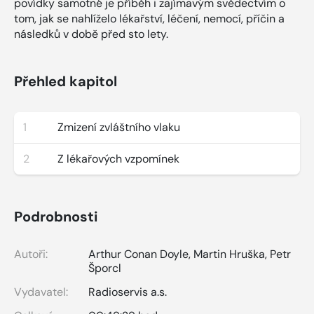
povídky samotné je příběh i zajímavým svědectvím o
tom, jak se nahlíželo lékařství, léčení, nemocí, příčin a
následků v době před sto lety.
Přehled kapitol
1
Zmizení zvláštního vlaku
2
Z lékařových vzpomínek
Podrobnosti
Autoři:
Arthur Conan Doyle
,
Martin Hruška
,
Petr
Šporcl
Vydavatel:
Radioservis a.s.