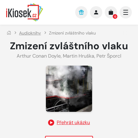
Přejít na hlavní obsah
0
Audioknihy
Zmizení zvláštního vlaku
Zmizení zvláštního vlaku
Arthur Conan Doyle
,
Martin Hruška
,
Petr Šporcl
Přehrát ukázku