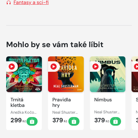
Fantasy a sci-fi
Mohlo by se vám také líbit
Trnitá
Pravidla
Nimbus
kletba
hry
Anežka Kočová
Neal Shusterman
Neal Shusterman
299
379
379
Kč
Kč
Kč