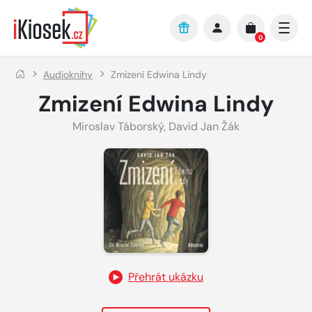
Přejít na hlavní obsah
0
Audioknihy
Zmizení Edwina Lindy
Zmizení Edwina Lindy
Miroslav Táborský
,
David Jan Žák
Přehrát ukázku