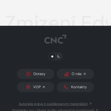
Zmizení Ed
PŘEPNOUT SVĚTLÝ/TMAVÝ REŽIM
Dotazy
O nás
VOP
Kontakty
Autorská práva k publikovaným materiálům
Podmínky pro užívání služby informační společnosti