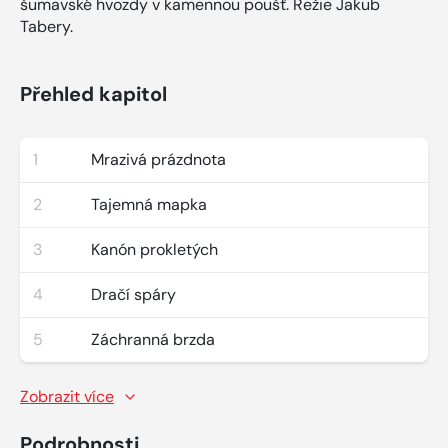
šumavské hvozdy v kamennou poušť. Režie Jakub
Tabery.
Přehled kapitol
1
Mrazivá prázdnota
2
Tajemná mapka
3
Kanón prokletých
4
Dračí spáry
5
Záchranná brzda
Zobrazit více
Podrobnosti