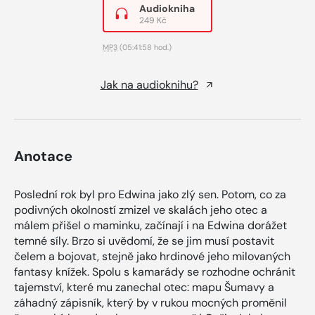
Audiokniha
249 Kč
MP3
(05:41:58 hod.)
Jak na audioknihu?
Anotace
Poslední rok byl pro Edwina jako zlý sen. Potom, co za
podivných okolností zmizel ve skalách jeho otec a
málem přišel o maminku, začínají i na Edwina dorážet
temné síly. Brzo si uvědomí, že se jim musí postavit
čelem a bojovat, stejně jako hrdinové jeho milovaných
fantasy knížek. Spolu s kamarády se rozhodne ochránit
tajemství, které mu zanechal otec: mapu Šumavy a
záhadný zápisník, který by v rukou mocných proměnil