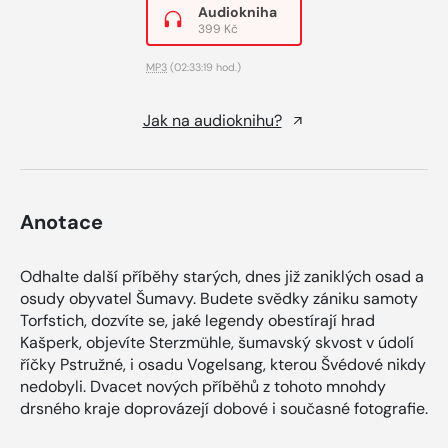
Audiokniha
399 Kč
MP3
(02:33:19 hod.)
Jak na audioknihu?
Anotace
Odhalte další příběhy starých, dnes již zaniklých osad a
osudy obyvatel Šumavy. Budete svědky zániku samoty
Torfstich, dozvíte se, jaké legendy obestírají hrad
Kašperk, objevíte Sterzmühle, šumavský skvost v údolí
říčky Pstružné, i osadu Vogelsang, kterou Švédové nikdy
nedobyli. Dvacet nových příběhů z tohoto mnohdy
drsného kraje doprovázejí dobové i současné fotografie.