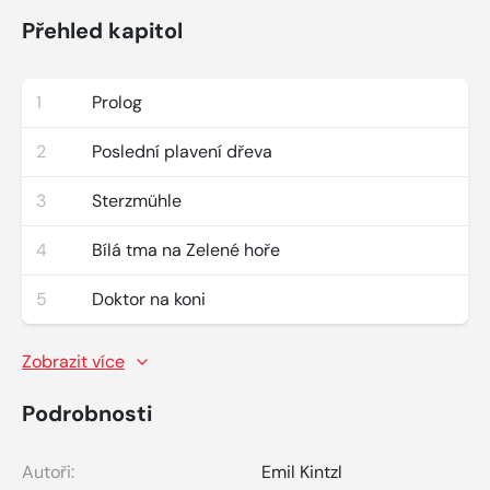
Přehled kapitol
1
Prolog
2
Poslední plavení dřeva
3
Sterzmühle
4
Bílá tma na Zelené hoře
5
Doktor na koni
Zobrazit více
Podrobnosti
Autoři:
Emil Kintzl