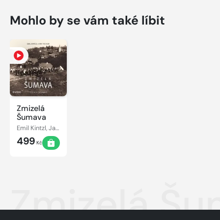
Mohlo by se vám také líbit
Zmizelá
Šumava
Emil Kintzl, Jan Fischer
499
Kč
Zmizelá Šu