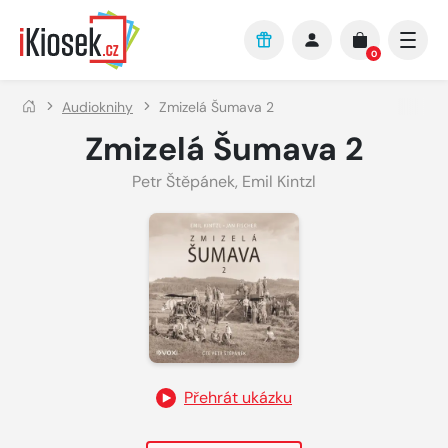
Přejít na hlavní obsah
0
Audioknihy
Zmizelá Šumava 2
Zmizelá Šumava 2
Petr Štěpánek
,
Emil Kintzl
Přehrát ukázku