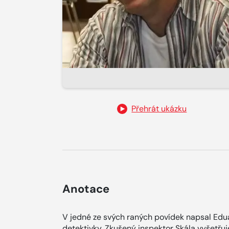
Přehrát ukázku
Anotace
V jedné ze svých raných povídek napsal Edua
detektivky. Zkušený inspektor Skála vyšetřu