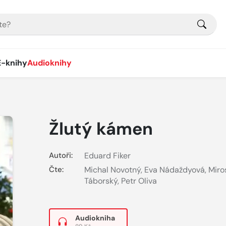
E-knihy
Audioknihy
Žlutý kámen
Autoři:
Eduard Fiker
Čte:
Michal Novotný
,
Eva Nádaždyová
,
Miro
Táborský
,
Petr Oliva
Audiokniha