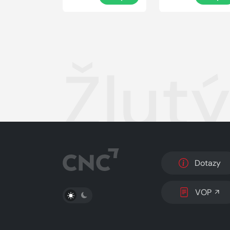
Žlut
Dotazy
PŘEPNOUT SVĚTLÝ/TMAVÝ REŽIM
VOP