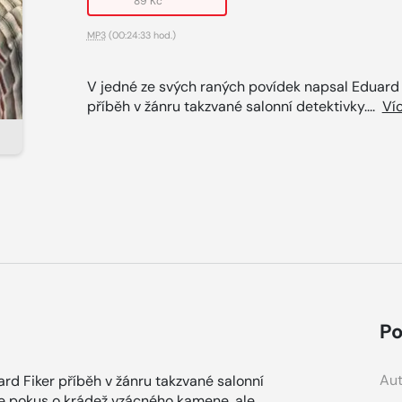
89 Kč
MP3
(00:24:33 hod.)
V jedné ze svých raných povídek napsal Eduard 
příběh v žánru takzvané salonní detektivky....
Ví
Po
Aut
rd Fiker příběh v žánru takzvané salonní
je pokus o krádež vzácného kamene, ale