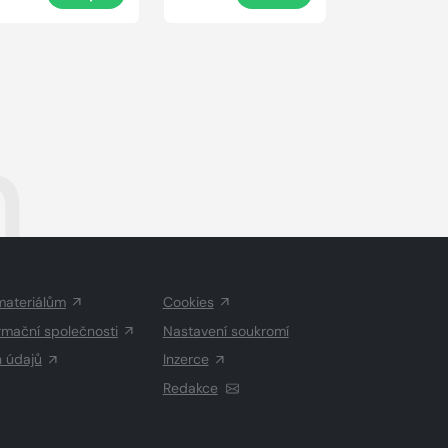
n
materiálům
Cookies
rmační společnosti
Nastavení soukromí
h údajů
Inzerce
Redakce