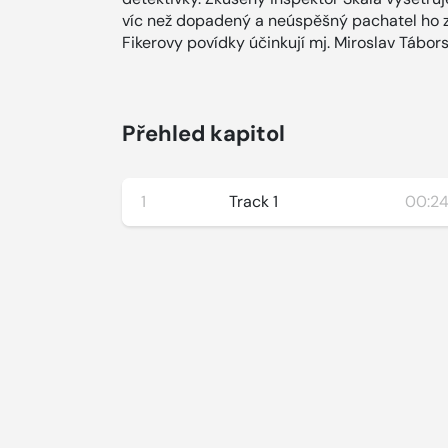
víc než dopadený a neúspěšný pachatel ho za
Fikerovy povídky účinkují mj. Miroslav Tábors
Přehled kapitol
1
Track 1
00:24