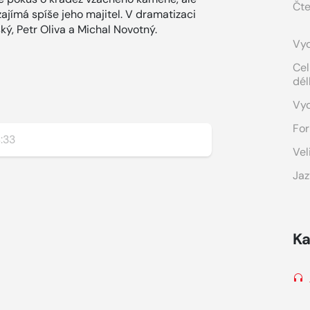
Čte
jímá spíše jeho majitel. V dramatizaci
ký, Petr Oliva a Michal Novotný.
Vyd
Cel
dél
Vy
For
:33
Vel
Jaz
Ka