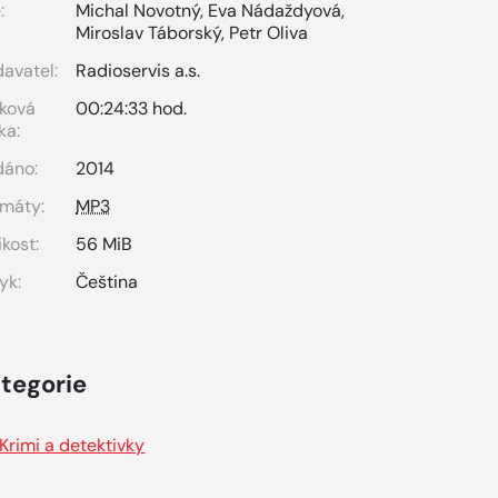
:
Michal Novotný
,
Eva Nádaždyová
,
Miroslav Táborský
,
Petr Oliva
avatel:
Radioservis a.s.
ková
00:24:33 hod.
ka:
dáno:
2014
máty:
MP3
ikost:
56 MiB
yk:
Čeština
tegorie
Krimi a detektivky