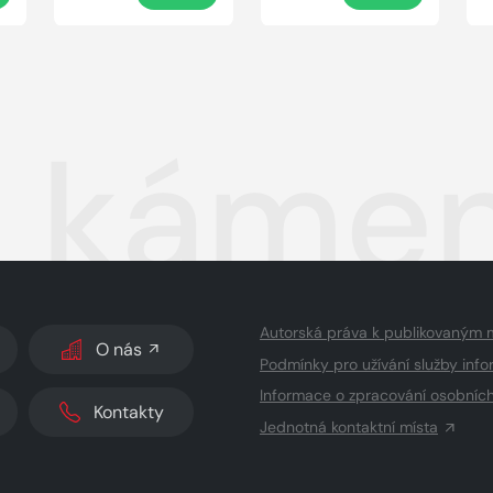
ý káme
Autorská práva k publikovaným 
O nás
Podmínky pro užívání služby info
Informace o zpracování osobníc
Kontakty
Jednotná kontaktní místa