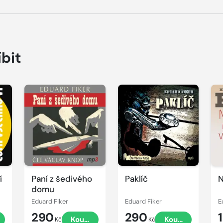
íbit
Přehrát
Přehrát
P
ukázku
ukázku
u
í
Paní z šedivého
Paklíč
N
domu
Eduard Fiker
Eduard Fiker
E
290
290
Koupit
Koupit
Kč
Kč