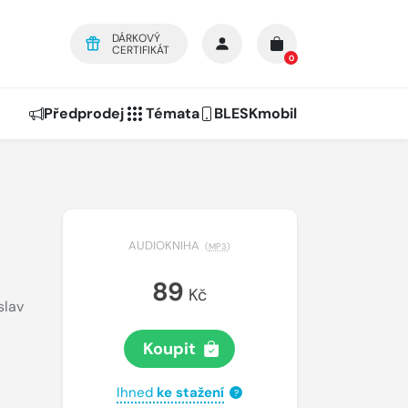
DÁRKOVÝ
CERTIFIKÁT
0
Předprodej
Témata
BLESKmobil
AUDIOKNIHA
(
MP3
)
89
Kč
slav
Koupit
Ihned
ke stažení
?