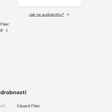
Jak na audioknihu?
Fiker
ce
drobnosti
oři:
Eduard Fiker