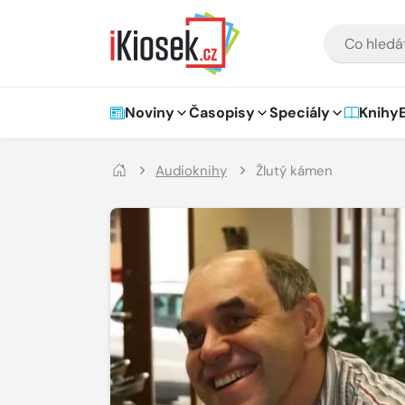
Přejít na hlavní obsah
VYHLEDÁVÁNÍ
Hlavní navigace
Noviny
Časopisy
Speciály
Knihy
Audioknihy
Žlutý kámen