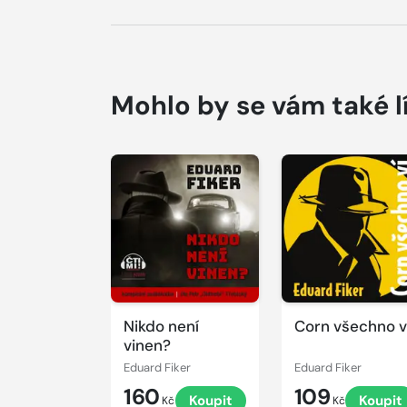
Mohlo by se vám také l
Přehrát
Přehrát
ukázku
ukázku
Nikdo není
Corn všechno v
vinen?
Eduard Fiker
Eduard Fiker
160
109
Koupit
Koupit
Kč
Kč