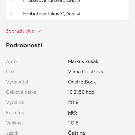
4
Hrobařova rukověť, část 3
5
Hrobařova rukověť, část 4
Zobrazit více
Podrobnosti
Autoři:
Markus Zusak
Čte:
Vilma Cibulková
Vydavatel:
OneHotBook
Celková délka:
16:21:56 hod.
Vydáno:
2019
Formáty:
MP3
Velikost:
1 GiB
Jazyk:
Čeština