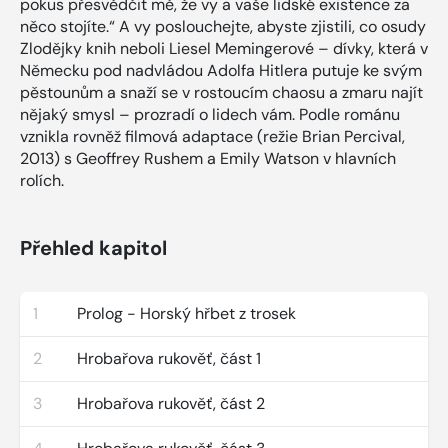
pokus přesvědčit mě, že vy a vaše lidské existence za
něco stojíte.“ A vy poslouchejte, abyste zjistili, co osudy
Zlodějky knih neboli Liesel Memingerové – dívky, která v
Německu pod nadvládou Adolfa Hitlera putuje ke svým
pěstounům a snaží se v rostoucím chaosu a zmaru najít
nějaký smysl – prozradí o lidech vám. Podle románu
vznikla rovněž filmová adaptace (režie Brian Percival,
2013) s Geoffrey Rushem a Emily Watson v hlavních
rolích.
Přehled kapitol
1
Prolog - Horský hřbet z trosek
2
Hrobařova rukověť, část 1
3
Hrobařova rukověť, část 2