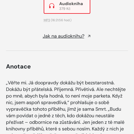
Audiokniha
379 Kč
MP3
(16:21:56 hod.)
Jak na audioknihu?
Anotace
„Věřte mi. Já doopravdy dokážu být bezstarostná.
Dokážu být přátelská. Příjemná. Přívětivá. Ale nechtějte
po mně, abych byla hodná, to není moje parketa. Když
nic, jsem aspoň spravedlivá,“ prohlašuje o sobě
vypravěčka tohoto příběhu, jímž je sama Smrt. „Budu
vám povídat o jedné z těch, kdo dokážou neustále
přežívat – odbornice na zůstávání. Jen jeden z té malé
knihovny příběhů, které s sebou nosím. Každý z nich je