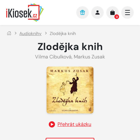
Přejít na hlavní obsah
0
Audioknihy
Zlodějka knih
Zlodějka knih
Vilma Cibulková
,
Markus Zusak
Přehrát ukázku