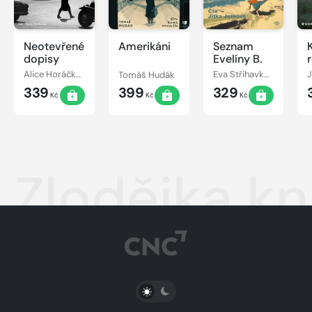
Neotevřené
Amerikáni
Seznam
dopisy
Evelíny B.
Alice Horáčková
Tomáš Hudák
Eva Střihavková
J
339
399
329
Kč
Kč
Kč
Zlodějka kn
PŘEPNOUT SVĚTLÝ/TMAVÝ REŽIM