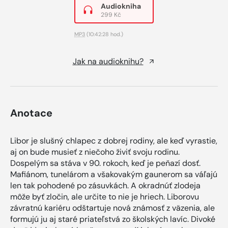
Audiokniha
299 Kč
MP3
(10:42:28 hod.)
Jak na audioknihu?
Anotace
Libor je slušný chlapec z dobrej rodiny, ale keď vyrastie,
aj on bude musieť z niečoho živiť svoju rodinu.
Dospelým sa stáva v 90. rokoch, keď je peňazí dosť.
Mafiánom, tunelárom a všakovakým gaunerom sa váľajú
len tak pohodené po zásuvkách. A okradnúť zlodeja
môže byť zločin, ale určite to nie je hriech. Liborovu
závratnú kariéru odštartuje nová známosť z väzenia, ale
formujú ju aj staré priateľstvá zo školských lavíc. Divoké