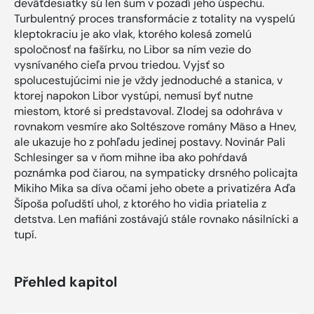
deväťdesiatky sú len šum v pozadí jeho úspechu.
Turbulentný proces transformácie z totality na vyspelú
kleptokraciu je ako vlak, ktorého kolesá zomelú
spoločnosť na fašírku, no Libor sa ním vezie do
vysnívaného cieľa prvou triedou. Vyjsť so
spolucestujúcimi nie je vždy jednoduché a stanica, v
ktorej napokon Libor vystúpi, nemusí byť nutne
miestom, ktoré si predstavoval. Zlodej sa odohráva v
rovnakom vesmíre ako Soltészove romány Mäso a Hnev,
ale ukazuje ho z pohľadu jedinej postavy. Novinár Pali
Schlesinger sa v ňom mihne iba ako pohŕdavá
poznámka pod čiarou, na sympaticky drsného policajta
Mikiho Mika sa díva očami jeho obete a privatizéra Aďa
Šípoša poľudští uhol, z ktorého ho vidia priatelia z
detstva. Len mafiáni zostávajú stále rovnako násilnícki a
tupí.
Přehled kapitol