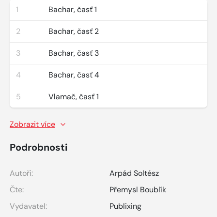
1
Bachar, časť 1
2
Bachar, časť 2
3
Bachar, časť 3
4
Bachar, časť 4
5
Vlamač, časť 1
Zobrazit více
Podrobnosti
Autoři:
Arpád Soltész
Čte:
Přemysl Boublík
Vydavatel:
Publixing