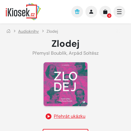
Přejít na hlavní obsah
0
Audioknihy
Zlodej
Zlodej
Přemysl Boublík
,
Arpád Soltész
Přehrát ukázku