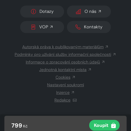
Dotazy
O nás
VOP
Kontakty
Autorská práva k publikovaným materiálům
Podmínky pro užívání služby informační společnosti
Informace o zpracování osobních údajů
Jednotná kontaktní místa
Cookies
Nastavení soukromí
Inzerce
Redakce
© 2026 Copyright
CZECH NEWS CENTER a.s.
a dodavatelé
799
Koupit
Kč
obsahu