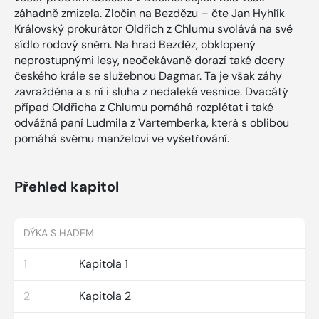
záhadně zmizela. Zločin na Bezdězu – čte Jan Hyhlík
Královský prokurátor Oldřich z Chlumu svolává na své
sídlo rodový sněm. Na hrad Bezděz, obklopený
neprostupnými lesy, neočekávaně dorazí také dcery
českého krále se služebnou Dagmar. Ta je však záhy
zavražděna a s ní i sluha z nedaleké vesnice. Dvacátý
případ Oldřicha z Chlumu pomáhá rozplétat i také
odvážná paní Ludmila z Vartemberka, která s oblibou
pomáhá svému manželovi ve vyšetřování.
Přehled kapitol
DÝKA S HADEM
1
Kapitola 1
2
Kapitola 2