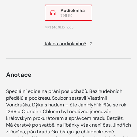
Audiokniha
799 Kč
MP3
(46:16:15 hod.)
Jak na audioknihu?
Anotace
Speciální edice na přání posluchačů. Bez hudebních
předělů a podkresů. Soubor sestavil Vlastimil
Vondruška. Dýka s hadem – čte Jan Hyhlík Píše se rok
1269 a Oldřich z Chlumu byl nedávno jmenován
královským prokurátorem a správcem hradu Bezděz.
Má čerstvě po svatbě, na líbánky však není čas. Jindřich
z Donína, pán hradu Grabštejn, je chladnokrevně