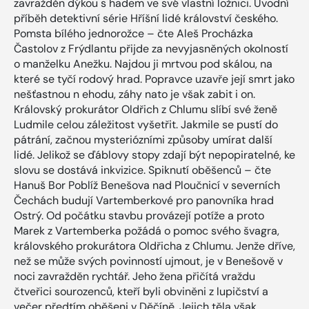
zavražděn dýkou s hadem ve své vlastní ložnici. Úvodní
příběh detektivní série Hříšní lidé království českého.
Pomsta bílého jednorožce – čte Aleš Procházka
Častolov z Frýdlantu přijde za nevyjasněných okolností
o manželku Anežku. Najdou ji mrtvou pod skálou, na
které se tyčí rodový hrad. Popravce uzavře její smrt jako
nešťastnou n ehodu, záhy nato je však zabit i on.
Královský prokurátor Oldřich z Chlumu slíbí své ženě
Ludmile celou záležitost vyšetřit. Jakmile se pustí do
pátrání, začnou mysteriózními způsoby umírat další
lidé. Jelikož se ďáblovy stopy zdají být nepopiratelné, ke
slovu se dostává inkvizice. Spiknutí oběšenců – čte
Hanuš Bor Poblíž Benešova nad Ploučnicí v severních
Čechách budují Vartemberkové pro panovníka hrad
Ostrý. Od počátku stavbu provázejí potíže a proto
Marek z Vartemberka požádá o pomoc svého švagra,
královského prokurátora Oldřicha z Chlumu. Jenže dříve,
než se může svých povinností ujmout, je v Benešově v
noci zavražděn rychtář. Jeho žena přičítá vraždu
čtveřici sourozenců, kteří byli obviněni z lupičství a
večer předtím oběšeni v Děčíně. Jejich těla však