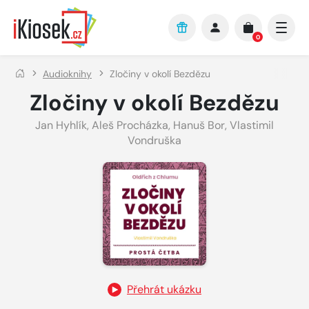
Přejít na hlavní obsah
0
Audioknihy
Zločiny v okolí Bezdězu
Zločiny v okolí Bezdězu
Jan Hyhlík
,
Aleš Procházka
,
Hanuš Bor
,
Vlastimil
Vondruška
Přehrát ukázku