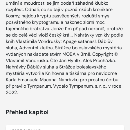
umění a moudrosti se jim podaří záhadné klubko
rozplést. Odhalí, co se tají v poznámkách kronikáře
Kosmy, najdou kryptu zasvěcených, rozluští smysl
posvátného kryptogramu a nakonec zlomí moc
tajemného bratrstva. Jenže tím případ nekončí, protože
se do celé věci vloží český král... Nahrávky vznikly podle
knih Vlastimila Vondrušky: Apage satanas!, Ďáblův
sluha, Adventní kletba, Strážce boleslavského mystéria
vydaných nakladatelstvím MOBA v Brně. Copyright ©
Vlastimil Vondruška. Čte Jan Hyhlík, Aleš Procházka.
Nahrávky Ďáblův sluha a Strážce boleslavského
mystéria vytvořila Knihovna a tiskárna pro nevidomé
Karla Emanuela Macana. Nahrávku pro prostou četbu
připravilo Tympanum. Vydalo Tympanum, s. r. o., v roce
2022.
Přehled kapitol