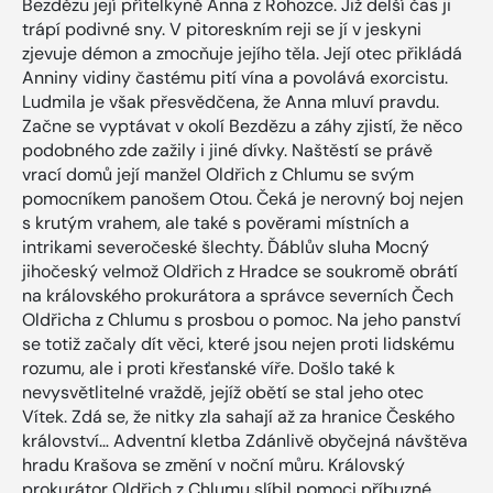
Bezdězu její přítelkyně Anna z Rohozce. Již delší čas ji
trápí podivné sny. V pitoreskním reji se jí v jeskyni
zjevuje démon a zmocňuje jejího těla. Její otec přikládá
Anniny vidiny častému pití vína a povolává exorcistu.
Ludmila je však přesvědčena, že Anna mluví pravdu.
Začne se vyptávat v okolí Bezdězu a záhy zjistí, že něco
podobného zde zažily i jiné dívky. Naštěstí se právě
vrací domů její manžel Oldřich z Chlumu se svým
pomocníkem panošem Otou. Čeká je nerovný boj nejen
s krutým vrahem, ale také s pověrami místních a
intrikami severočeské šlechty. Ďáblův sluha Mocný
jihočeský velmož Oldřich z Hradce se soukromě obrátí
na královského prokurátora a správce severních Čech
Oldřicha z Chlumu s prosbou o pomoc. Na jeho panství
se totiž začaly dít věci, které jsou nejen proti lidskému
rozumu, ale i proti křesťanské víře. Došlo také k
nevysvětlitelné vraždě, jejíž obětí se stal jeho otec
Vítek. Zdá se, že nitky zla sahají až za hranice Českého
království… Adventní kletba Zdánlivě obyčejná návštěva
hradu Krašova se změní v noční můru. Královský
prokurátor Oldřich z Chlumu slíbil pomoci příbuzné,