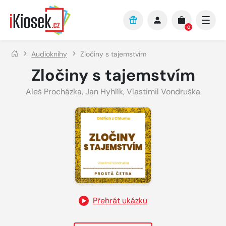
Přejít na hlavní obsah
0
Audioknihy
Zločiny s tajemstvím
Zločiny s tajemstvím
Aleš Procházka
,
Jan Hyhlík
,
Vlastimil Vondruška
Přehrát ukázku