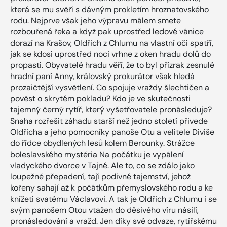
která se mu svěří s dávným prokletím hroznatovského
rodu. Nejprve však jeho výpravu málem smete
rozbouřená řeka a když pak uprostřed ledové vánice
dorazí na Krašov, Oldřich z Chlumu na vlastní oči spatří,
jak se kdosi uprostřed noci vrhne z oken hradu dolů do
propasti. Obyvatelé hradu věří, že to byl přízrak zesnulé
hradní paní Anny, královský prokurátor však hledá
prozaičtější vysvětlení. Co spojuje vraždy šlechtičen a
pověst o skrytém pokladu? Kdo je ve skutečnosti
tajemný černý rytíř, který vyšetřovatele pronásleduje?
Snaha rozřešit záhadu starší než jedno století přivede
Oldřicha a jeho pomocníky panoše Otu a velitele Diviše
do řídce obydlených lesů kolem Berounky. Strážce
boleslavského mystéria Na počátku je vypálení
vladyckého dvorce v Tajné. Ale to, co se zdálo jako
loupežné přepadení, tají podivné tajemství, jehož
kořeny sahají až k počátkům přemyslovského rodu a ke
knížeti svatému Václavovi. A tak je Oldřich z Chlumu i se
svým panošem Otou vtažen do děsivého víru násilí,
pronásledování a vražd. Jen díky své odvaze, rytířskému