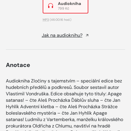
Audiokniha
799 Kč
MP3
(46:00:16 hod.)
Jak na audioknihu?
Anotace
Audiokniha Zločiny s tajemstvím – speciální edice bez
hudebních předělů a podkresů. Soubor sestavil autor
Vlastimil Vondruška. Edice obsahuje tyto tituly: Apage
satanas! – čte Aleš Procházka Ďáblův sluha – čte Jan
Hyhlík Adventní kletba – čte Aleš Procházka Strážce
boleslavského mystéria – čte Jan Hyhlík Apage
satanas! Ludmilu z Vartemberka, manželku královského
prokurátora Oldřicha z Chlumu, navštíví na hradě