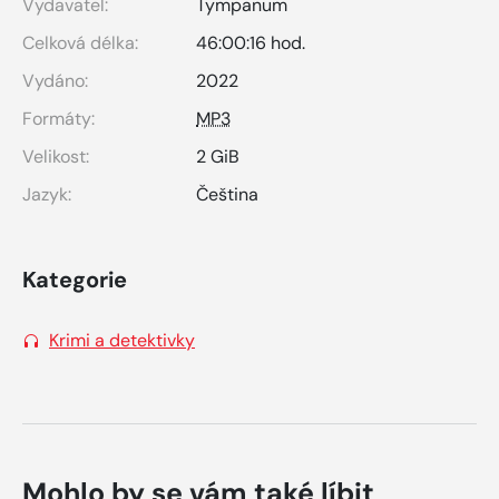
Vydavatel:
Tympanum
Celková délka:
46:00:16 hod.
Vydáno:
2022
Formáty:
MP3
Velikost:
2 GiB
Jazyk:
Čeština
Kategorie
Krimi a detektivky
Mohlo by se vám také líbit