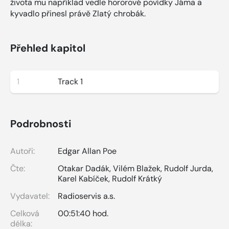
života mu například vedle hororové povídky Jáma a
kyvadlo přinesl právě Zlatý chrobák.
Přehled kapitol
1
Track 1
Podrobnosti
Autoři:
Edgar Allan Poe
Čte:
Otakar Dadák
,
Vilém Blažek
,
Rudolf Jurda
,
Karel Kabíček
,
Rudolf Krátký
Vydavatel:
Radioservis a.s.
Celková
00:51:40 hod.
délka: