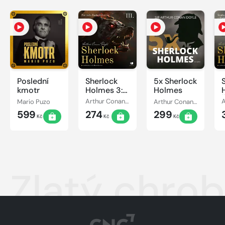
Poslední
Sherlock
5x Sherlock
kmotr
Holmes 3:
Holmes
Pes rodu
Mario Puzo
Arthur Conan Doyle
Arthur Conan Doyle
Baskervillovcov
599
274
299
Kč
Kč
Kč
Zlatý chro