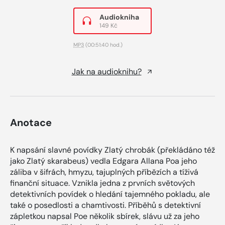
Audiokniha
149 Kč
MP3
(00:51:40 hod.)
Jak na audioknihu?
Anotace
K napsání slavné povídky Zlatý chrobák (překládáno též
jako Zlatý skarabeus) vedla Edgara Allana Poa jeho
záliba v šifrách, hmyzu, tajuplných příbězích a tíživá
finanční situace. Vznikla jedna z prvních světových
detektivních povídek o hledání tajemného pokladu, ale
také o posedlosti a chamtivosti. Příběhů s detektivní
zápletkou napsal Poe několik sbírek, slávu už za jeho