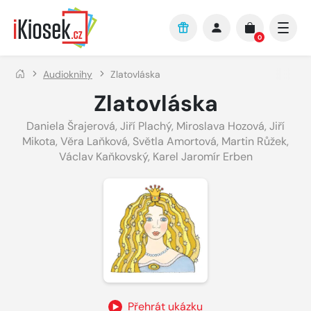
Přejít na hlavní obsah
0
Audioknihy
Zlatovláska
Zlatovláska
Daniela Šrajerová
,
Jiří Plachý
,
Miroslava Hozová
,
Jiří
Mikota
,
Věra Laňková
,
Světla Amortová
,
Martin Růžek
,
Václav Kaňkovský
,
Karel Jaromír Erben
Přehrát ukázku