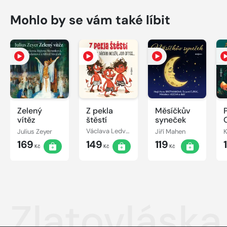
Mohlo by se vám také líbit
Zelený
Z pekla
Měsíčkův
vítěz
štěstí
syneček
Julius Zeyer
Václava Ledvinková
Jiří Mahen
169
149
119
Kč
Kč
Kč
Zlatovláska