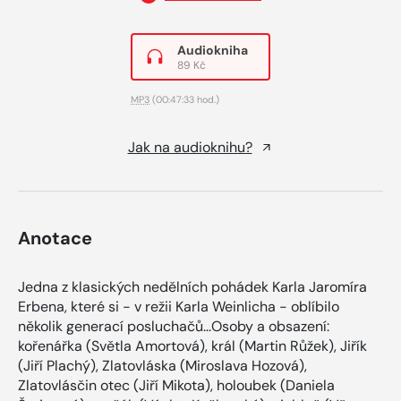
Audiokniha
89 Kč
MP3
(00:47:33 hod.)
Jak na audioknihu?
Anotace
Jedna z klasických nedělních pohádek Karla Jaromíra
Erbena, které si - v režii Karla Weinlicha - oblíbilo
několik generací posluchačů...Osoby a obsazení:
kořenářka (Světla Amortová), král (Martin Růžek), Jiřík
(Jiří Plachý), Zlatovláska (Miroslava Hozová),
Zlatovlásčin otec (Jiří Mikota), holoubek (Daniela