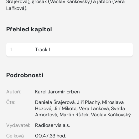
Šrajerová), grošák (Václav Kaňkovský) a jabloň (Věra
Laňková).
Přehled kapitol
1
Track 1
Podrobnosti
Autoři:
Karel Jaromír Erben
Čte:
Daniela Šrajerová
,
Jiří Plachý
,
Miroslava
Hozová
,
Jiří Mikota
,
Věra Laňková
,
Světla
Amortová
,
Martin Růžek
,
Václav Kaňkovský
Vydavatel:
Radioservis a.s.
Celková
00:47:33 hod.