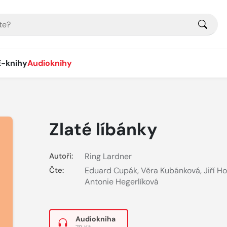
E-knihy
Audioknihy
Zlaté líbánky
Autoři:
Ring Lardner
Čte:
Eduard Cupák
,
Věra Kubánková
,
Jiří Ho
Antonie Hegerlíková
Audiokniha