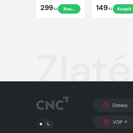
299
149
Koupit
Koupit
Kč
Kč
Zlaté
Dotazy
PŘEPNOUT SVĚTLÝ/TMAVÝ REŽIM
VOP