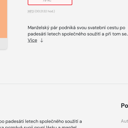
79 Kč
MP3
(00:21:32 hod.)
Manželský pár podniká svou svatební cestu po
padesáti letech společného soužití a při tom se.
Více
Po
Aut
o padesáti letech společného soužití a
a poznává svoji první lásku a manžel