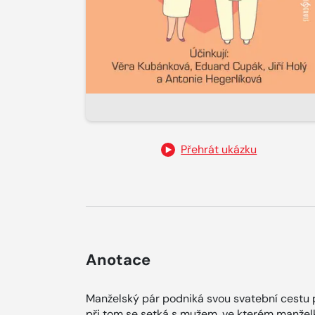
Přehrát ukázku
Anotace
Manželský pár podniká svou svatební cestu p
při tom se setká s mužem, ve kterém manželk