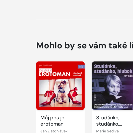
Mohlo by se vám také l
Přehrát
Přehrát
ukázku
ukázku
Můj pes je
Studánko,
erotoman
studánko,
hluboká...
Jan Zlatohlávek
Marie Šedivá