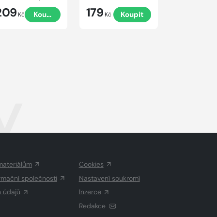
209
179
340
Koupit
Koupit
Kč
Kč
Kč
y
materiálům
Cookies
rmační společnosti
Nastavení soukromí
h údajů
Inzerce
Redakce