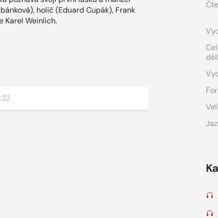
Čte
bánková), holič (Eduard Cupák), Frank
e Karel Weinlich.
Vyd
Cel
dél
Vy
For
:32
Vel
Jaz
Ka