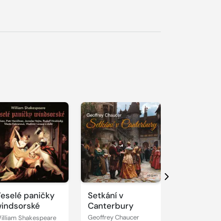
řehrát
kázku
Přehrát
Přehrát
ukázku
ukázku
Další
eselé paničky
Setkání v
Sokrates 
indsorské
Canterbury
rovníku
illiam Shakespeare
Geoffrey Chaucer
Tomáš Zmešk