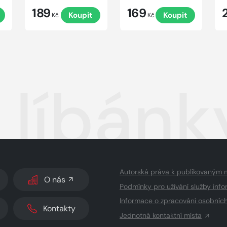
189
169
Koupit
Koupit
Kč
Kč
 líbánk
Autorská práva k publikovaným 
O nás
Podmínky pro užívání služby info
Informace o zpracování osobníc
Kontakty
Jednotná kontaktní místa