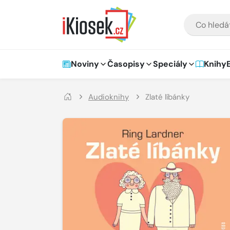
Přejít na hlavní obsah
VYHLEDÁVÁNÍ
Hlavní navigace
Noviny
Časopisy
Speciály
Knihy
Audioknihy
Zlaté líbánky