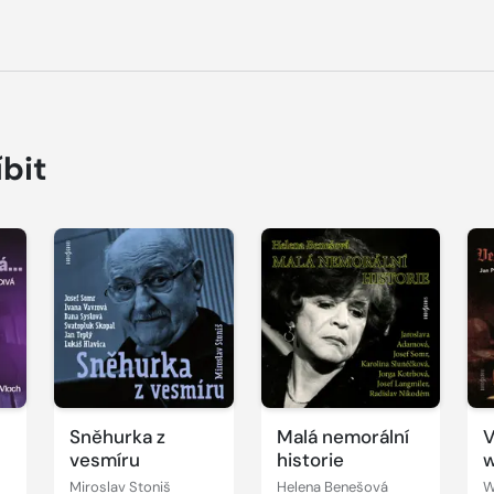
íbit
Přehrát
Přehrát
P
ukázku
ukázku
u
Sněhurka z
Malá nemorální
V
vesmíru
historie
w
Miroslav Stoniš
Helena Benešová
W