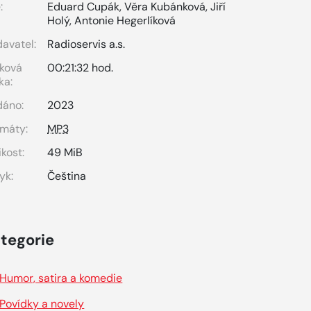
:
Eduard Cupák
,
Věra Kubánková
,
Jiří
Holý
,
Antonie Hegerlíková
avatel:
Radioservis a.s.
ková
00:21:32 hod.
ka:
dáno:
2023
máty:
MP3
ikost:
49 MiB
yk:
Čeština
tegorie
Humor, satira a komedie
Povídky a novely