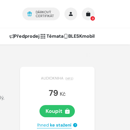
DÁRKOVÝ
CERTIFIKÁT
0
Předprodej
Témata
BLESKmobil
AUDIOKNIHA
(
MP3
)
79
Kč
lý
,
Koupit
Ihned
ke stažení
?