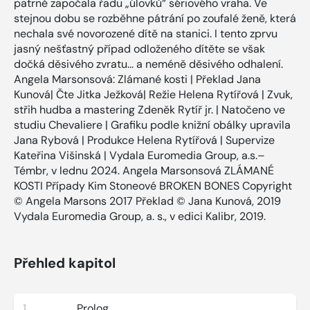
patrně započala řadu „úlovků“ sériového vraha. Ve
stejnou dobu se rozběhne pátrání po zoufalé ženě, která
nechala své novorozené dítě na stanici. I tento zprvu
jasný nešťastný případ odloženého dítěte se však
dočká děsivého zvratu... a neméně děsivého odhalení.
Angela Marsonsová: Zlámané kosti | Překlad Jana
Kunová| Čte Jitka Ježková| Režie Helena Rytířová | Zvuk,
střih hudba a mastering Zdeněk Rytíř jr. | Natočeno ve
studiu Chevaliere | Grafiku podle knižní obálky upravila
Jana Rybová | Produkce Helena Rytířová | Supervize
Kateřina Višinská | Vydala Euromedia Group, a.s.–
Témbr, v lednu 2024. Angela Marsonsová ZLÁMANÉ
KOSTI Případy Kim Stoneové BROKEN BONES Copyright
© Angela Marsons 2017 Překlad © Jana Kunová, 2019
Vydala Euromedia Group, a. s., v edici Kalibr, 2019.
Přehled kapitol
1
Prolog