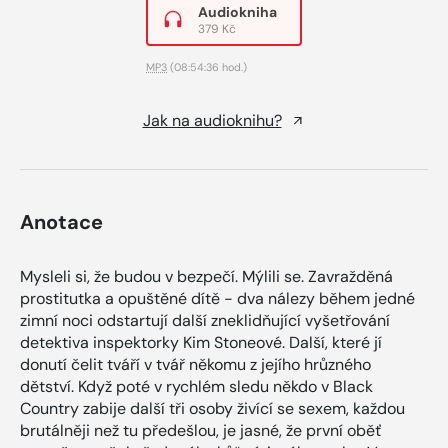
Audiokniha
379 Kč
MP3
(08:54:36 hod.)
Jak na audioknihu?
Anotace
Mysleli si, že budou v bezpečí. Mýlili se. Zavražděná
prostitutka a opuštěné dítě - dva nálezy během jedné
zimní noci odstartují další zneklidňující vyšetřování
detektiva inspektorky Kim Stoneové. Další, které jí
donutí čelit tváří v tvář někomu z jejího hrůzného
dětství. Když poté v rychlém sledu někdo v Black
Country zabije další tři osoby živící se sexem, každou
brutálněji než tu předešlou, je jasné, že první oběť