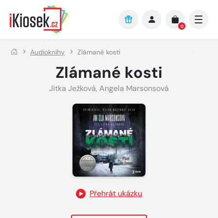
Přejít na hlavní obsah
0
Audioknihy
Zlámané kosti
Zlámané kosti
Jitka Ježková
,
Angela Marsonsová
Přehrát ukázku