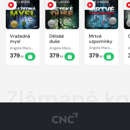
Vražedná
Dětské
Mrtvé
mysl
duše
vzpomínky
Angela Marsonsová
Angela Marsonsová
Angela Marsonsová
379
379
379
Kč
Kč
Kč
Zlámané ko