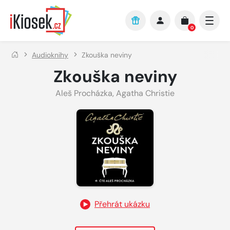
Přejít na hlavní obsah
0
Audioknihy
Zkouška neviny
Zkouška neviny
Aleš Procházka
,
Agatha Christie
Přehrát ukázku