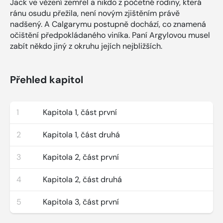
Jack ve vězení zemřel a nikdo z početné rodiny, která
ránu osudu přežila, není novým zjištěním právě
nadšený. A Calgarymu postupně dochází, co znamená
očištění předpokládaného viníka. Paní Argylovou musel
zabít někdo jiný z okruhu jejích nejbližších.
Přehled kapitol
1
Kapitola 1, část první
2
Kapitola 1, část druhá
3
Kapitola 2, část první
4
Kapitola 2, část druhá
5
Kapitola 3, část první