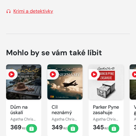
Krimi a detektivky
Mohlo by se vám také líbit
Dům na
Cíl
Parker Pyne
úskalí
neznámý
zasahuje
h
Agatha Christie
Agatha Christie
Agatha Christie
369
349
345
Kč
Kč
Kč