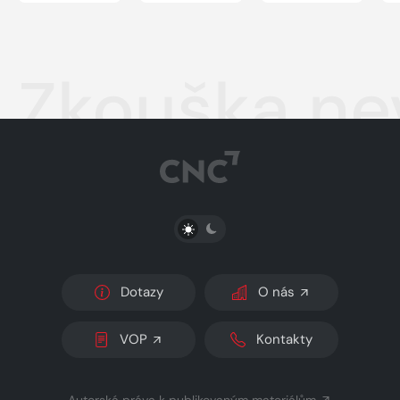
Zkouška ne
PŘEPNOUT SVĚTLÝ/TMAVÝ REŽIM
Dotazy
O nás
VOP
Kontakty