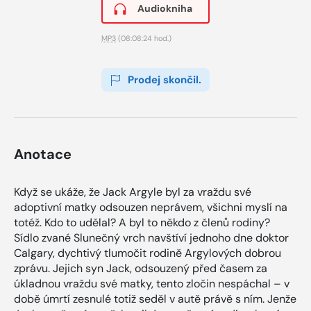
Audiokniha
MP3
(08:08:24 hod.)
Prodej skončil.
Anotace
Když se ukáže, že Jack Argyle byl za vraždu své
adoptivní matky odsouzen neprávem, všichni myslí na
totéž. Kdo to udělal? A byl to někdo z členů rodiny?
Sídlo zvané Slunečný vrch navštíví jednoho dne doktor
Calgary, dychtivý tlumočit rodině Argylových dobrou
zprávu. Jejich syn Jack, odsouzený před časem za
úkladnou vraždu své matky, tento zločin nespáchal – v
době úmrtí zesnulé totiž seděl v autě právě s ním. Jenže