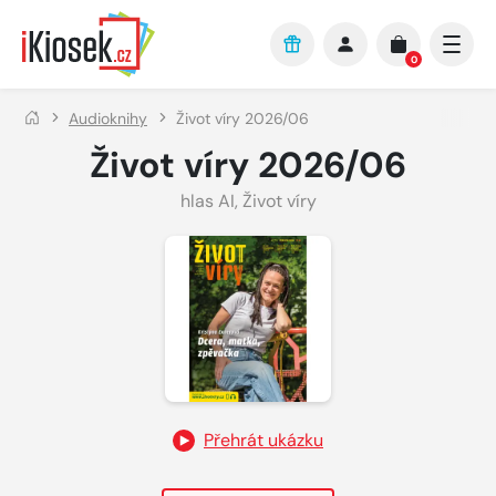
Přejít na hlavní obsah
0
Audioknihy
Život víry 2026/06
Život víry 2026/06
hlas AI
,
Život víry
Přehrát ukázku