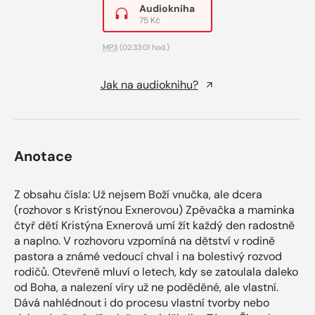
Audiokniha
75 Kč
MP3
(02:33:01 hod.)
Jak na audioknihu?
Anotace
Z obsahu čísla: Už nejsem Boží vnučka, ale dcera
(rozhovor s Kristýnou Exnerovou) Zpěvačka a maminka
čtyř dětí Kristýna Exnerová umí žít každý den radostně
a naplno. V rozhovoru vzpomíná na dětství v rodině
pastora a známé vedoucí chval i na bolestivý rozvod
rodičů. Otevřeně mluví o letech, kdy se zatoulala daleko
od Boha, a nalezení víry už ne poděděné, ale vlastní.
Dává nahlédnout i do procesu vlastní tvorby nebo