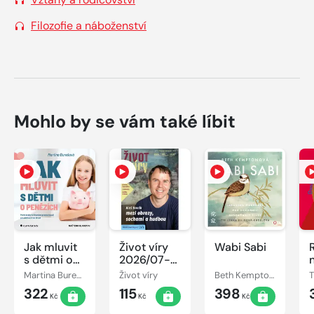
Filozofie a náboženství
Mohlo by se vám také líbit
Jak mluvit
Život víry
Wabi Sabi
s dětmi o
2026/07-
penězích
08
Martina Burešová
Život víry
Beth Kemptonová
322
115
398
Kč
Kč
Kč