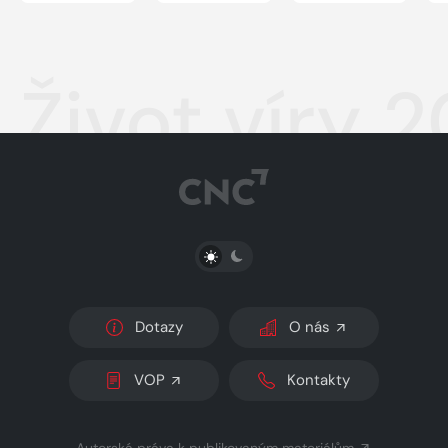
Život víry 
PŘEPNOUT SVĚTLÝ/TMAVÝ REŽIM
Dotazy
O nás
VOP
Kontakty