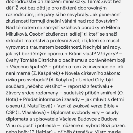
dobrodružství při založení miniškolky. Téma: Život bez
dětí Život bez dětí je pro některé dobrovolným
rozhodnutím, jiné páry si ho nevybraly. Jak generační
zkušenosti formují dnešní váhání nad rodičovstvím?
Nad tématem se zamýšlí vztahová poradkyně Milena
Mikulková. Osobní zkušenosti sdílejí ti, kteří se snaží
skloubit mateřství a profesní život, i ti, kteří se museli
vyrovnat s traumatem bezdětnosti. Nechybí ani rady,
jak být bezdětným oporou. + Bránit vlast? Vždycky? –
úvahy Tomáše Dittricha o pacifismu a oprávněném boji
+ Všechno špatně? – příběh o tom, že investice do lidí
není marná (Z. Kašpárek) + Novela církevního zákona:
riziko pro svobodu? (A. Kobylka) + United City: být
součástí „něčeho většího“ – reportáž z festivalu +
Závory srdce rozlomeny – sudetský příběh smíření (O.
Hota) + Předat informace i zásady – jak mluvit s dětmi
o sexu (J. Matulíková) + Vzniká zvuková verze Bible v
ČSP (L. Vlasáková) + Diplomat svobody víry – osudy
diplomata a spisovatele Václava Budovce z Budova +
Vinu odpustí i potrestá – můžeme si vybrat Boží přízeň,
nebo hněv (P. Hejzlar) + příběh čtenářky: Místo magie