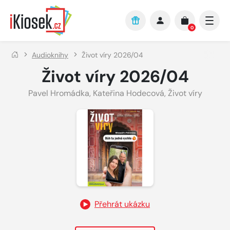
Přejít na hlavní obsah
0
Audioknihy
Život víry 2026/04
Život víry 2026/04
Pavel Hromádka
,
Kateřina Hodecová
,
Život víry
Přehrát ukázku