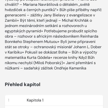
chválit? – Mariana Navrátilová o dětském „světě
hvězdiček a černých puntíků“+ Bůh píše příběhy napříč
generacemi – zážitky Jany Bielavy z evangelizace v
Zambii+ Být těmi, kteří jednají – Michal Krchňák o
jednom mezinárodním setkání a rozhovorech u
egyptských pyramid+ Potřebujeme probudit spícího
obra – rozhovor s africkým následovníkem Reinharda
Bonnkeho Stephenem Mutuou+ Byli jsme připraveni
stát se otroky – ochranovský misionář Johann L. Dober
v Karibiku+ Pokusil se dokázat Boha – Bůh a výpočty
matematika Kurta Gödela+ recenze knihy Když Bůh
nikomu nechybí (Miloš Poborský)+ Jarní přemítání s
nůžkami – sadařský zážitek Ondřeje Kameníka
Přehled kapitol
1
Kapitola 1