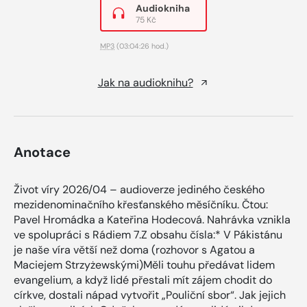
Audiokniha
75 Kč
MP3
(03:04:26 hod.)
Jak na audioknihu?
Anotace
Život víry 2026/04 – audioverze jediného českého
mezidenominačního křesťanského měsíčníku. Čtou:
Pavel Hromádka a Kateřina Hodecová. Nahrávka vznikla
ve spolupráci s Rádiem 7.Z obsahu čísla:* V Pákistánu
je naše víra větší než doma (rozhovor s Agatou a
Maciejem Strzyżewskými)Měli touhu předávat lidem
evangelium, a když lidé přestali mít zájem chodit do
církve, dostali nápad vytvořit „Pouliční sbor“. Jak jejich