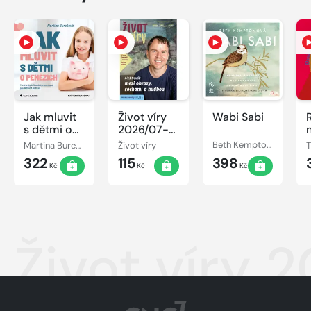
Jak mluvit
Život víry
Wabi Sabi
s dětmi o
2026/07-
penězích
08
Martina Burešová
Život víry
Beth Kemptonová
322
115
398
Kč
Kč
Kč
Život víry 