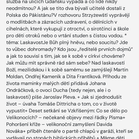
služba na ulicích Gdaňsku vypadá a co lidé nikdy
neodmítnou? A jak se tito dva bývalí učitelé dostali z
Polska do Pákistánu?V rozhovoru Strzyżewští vyprávějí
o modlitbách a zázracích uzdravení, o dělnících v
cihelnách, které vykupují z otroctví, o sirotčinci a škole
pro děti otroků nebo o vrtání studen s čistou vodou. *
téma: LaskavostJe Bůh plný hněvu, nebo soucitu? Jde
to vůbec dohromady? Kdo jsou „ředitelé prvních dojmů“
a jak to souvisí s tím, jak se k sobě v církvi chováme?
Jak můžu mít správně rád sám sebe? Nad laskavostí
Boží, mezilidskou i k sobě samému se zamýšlejí Martin
Moldan, Ondřej Kameník a Dita Frantíková. Příhodu ze
života maminky malých dětí přidává Johana
Ondráčková, o ovoci Ducha (tedy nejen, ale i o
laskavosti) píše Jaroslav Pleva. + Jak si zjednodušit
život – úvaha Tomáše Dittricha o tom, co v životě
vypustit+ Deset setkání se Vzkříšeným: Co se dělo po
Velikonocích? – nečekané objevy mezi řádky Písma+
Pohoršení kříže – velikonoční zamyšlení Davida
Nováka+ příběh čtenáře o partě chlapů v garáži, kteří se
vydávají po stopách biblických příběhů + Máme děti