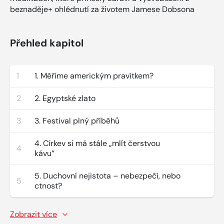
beznaděje+ ohlédnutí za životem Jamese Dobsona
Přehled kapitol
1
1. Měříme americkým pravítkem?
2
2. Egyptské zlato
3
3. Festival plný příběhů
4. Církev si má stále „mlít čerstvou
4
kávu“
5. Duchovní nejistota – nebezpečí, nebo
5
ctnost?
Zobrazit více