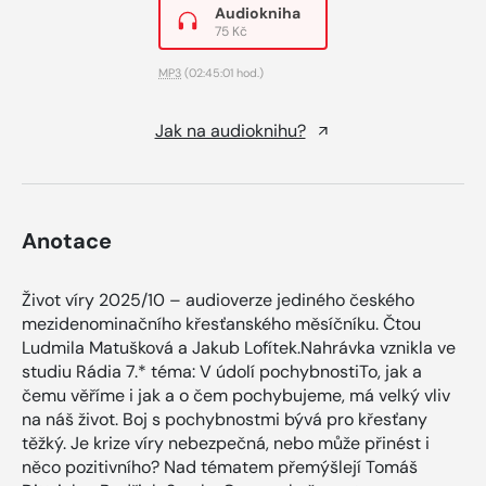
Audiokniha
75 Kč
MP3
(02:45:01 hod.)
Jak na audioknihu?
Anotace
Život víry 2025/10 – audioverze jediného českého
mezidenominačního křesťanského měsíčníku. Čtou
Ludmila Matušková a Jakub Lofítek.Nahrávka vznikla ve
studiu Rádia 7.* téma: V údolí pochybnostiTo, jak a
čemu věříme i jak a o čem pochybujeme, má velký vliv
na náš život. Boj s pochybnostmi bývá pro křesťany
těžký. Je krize víry nebezpečná, nebo může přinést i
něco pozitivního? Nad tématem přemýšlejí Tomáš