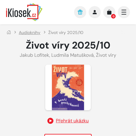
Přejít na hlavní obsah
0
Audioknihy
Život víry 2025/10
Život víry 2025/10
Jakub Lofítek
,
Ludmila Matušková
,
Život víry
Přehrát ukázku