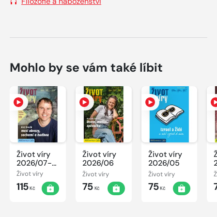
Filozofie a náboženství
Mohlo by se vám také líbit
Život víry
Život víry
Život víry
2026/07-
2026/06
2026/05
08
Život víry
Život víry
Život víry
Ž
115
75
75
Kč
Kč
Kč