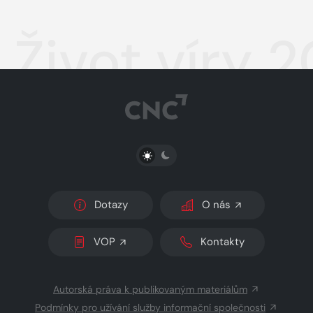
Život víry 
PŘEPNOUT SVĚTLÝ/TMAVÝ REŽIM
Dotazy
O nás
VOP
Kontakty
Autorská práva k publikovaným materiálům
Podmínky pro užívání služby informační společnosti