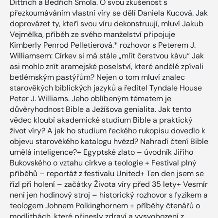
Dittrich a Bedřich Smola. O svou zkušenost s
přezkoumáváním vlastní víry se dělí Daniela Kucová. Jak
doprovázet ty, kteří svou víru dekonstruují, mluví Jakub
Vejmělka, příběh ze svého manželství připojuje
Kimberly Penrod Pelletierová.* rozhovor s Peterem J.
Williamsem: Církev si má stále „mlít čerstvou kávu“ Jak
asi mohlo znít aramejské poselství, které andělé zpívali
betlémským pastýřům? Nejen o tom mluví znalec
starověkých biblických jazyků a ředitel Tyndale House
Peter J. Williams. Jeho oblíbeným tématem je
důvěryhodnost Bible a Ježíšova genialita. Jak tento
vědec kloubí akademické studium Bible a praktický
život víry? A jak ho studium řeckého rukopisu dovedlo k
objevu starověkého katalogu hvězd? Nahradí čtení Bible
umělá inteligence?+ Egyptské zlato – úvodník Jiřího
Bukovského o vztahu církve a teologie + Festival plný
příběhů – reportáž z festivalu United+ Ten den jsem se
řízl při holení – začátky Života víry před 35 lety+ Vesmír
není jen hodinový stroj – historický rozhovor s fyzikem a
teologem Johnem Polkinghornem + příběhy čtenářů o
modlitbách, které přinesly zdraví a vysvobození z