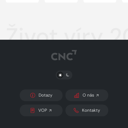
Život víry 
PŘEPNOUT SVĚTLÝ/TMAVÝ REŽIM
Dotazy
O nás
VOP
Kontakty