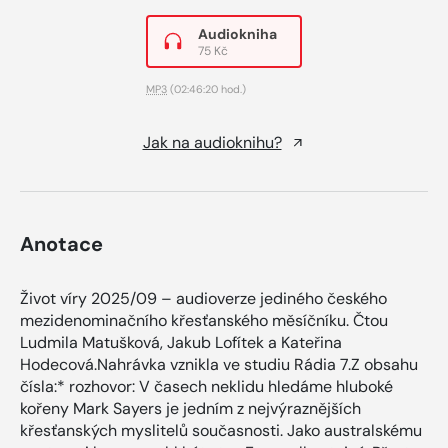
Audiokniha
75 Kč
MP3
(02:46:20 hod.)
Jak na audioknihu?
Anotace
Život víry 2025/09 – audioverze jediného českého
mezidenominačního křesťanského měsíčníku. Čtou
Ludmila Matušková, Jakub Lofítek a Kateřina
Hodecová.Nahrávka vznikla ve studiu Rádia 7.Z obsahu
čísla:* rozhovor: V časech neklidu hledáme hluboké
kořeny Mark Sayers je jedním z nejvýraznějších
křesťanských myslitelů současnosti. Jako australskému