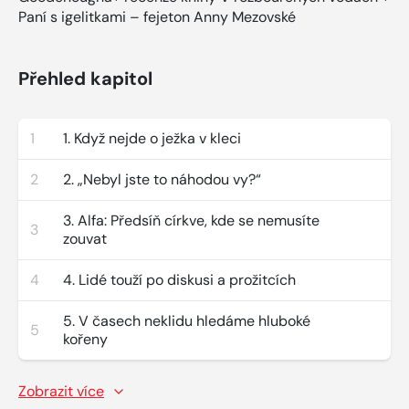
Paní s igelitkami – fejeton Anny Mezovské
Přehled kapitol
1
1. Když nejde o ježka v kleci
2
2. „Nebyl jste to náhodou vy?“
3. Alfa: Předsíň církve, kde se nemusíte
3
zouvat
4
4. Lidé touží po diskusi a prožitcích
5. V časech neklidu hledáme hluboké
5
kořeny
Zobrazit více