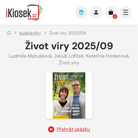
Přejít na hlavní obsah
0
Audioknihy
Život víry 2025/09
Život víry 2025/09
Ludmila Matušková
,
Jakub Lofítek
,
Kateřina Hodecová
,
Život víry
Přehrát ukázku