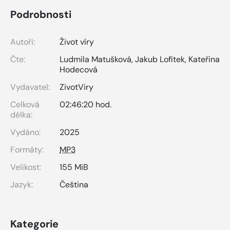
Podrobnosti
Autoři:
Život víry
Čte:
Ludmila Matušková
,
Jakub Lofítek
,
Kateřina
Hodecová
Vydavatel:
ZivotViry
Celková
02:46:20 hod.
délka:
Vydáno:
2025
Formáty:
MP3
Velikost:
155 MiB
Jazyk:
Čeština
Kategorie