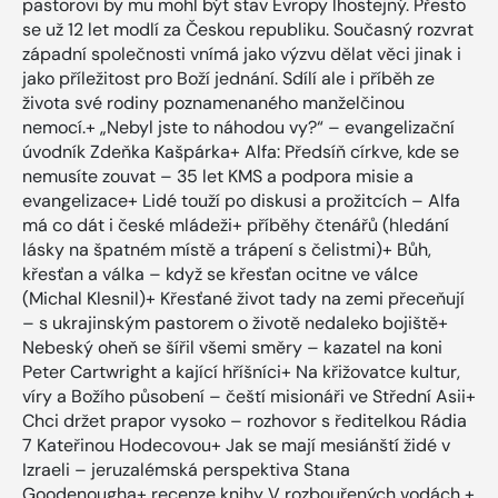
pastorovi by mu mohl být stav Evropy lhostejný. Přesto
se už 12 let modlí za Českou republiku. Současný rozvrat
západní společnosti vnímá jako výzvu dělat věci jinak i
jako příležitost pro Boží jednání. Sdílí ale i příběh ze
života své rodiny poznamenaného manželčinou
nemocí.+ „Nebyl jste to náhodou vy?“ – evangelizační
úvodník Zdeňka Kašpárka+ Alfa: Předsíň církve, kde se
nemusíte zouvat – 35 let KMS a podpora misie a
evangelizace+ Lidé touží po diskusi a prožitcích – Alfa
má co dát i české mládeži+ příběhy čtenářů (hledání
lásky na špatném místě a trápení s čelistmi)+ Bůh,
křesťan a válka – když se křesťan ocitne ve válce
(Michal Klesnil)+ Křesťané život tady na zemi přeceňují
– s ukrajinským pastorem o životě nedaleko bojiště+
Nebeský oheň se šířil všemi směry – kazatel na koni
Peter Cartwright a kající hříšníci+ Na křižovatce kultur,
víry a Božího působení – čeští misionáři ve Střední Asii+
Chci držet prapor vysoko – rozhovor s ředitelkou Rádia
7 Kateřinou Hodecovou+ Jak se mají mesiánští židé v
Izraeli – jeruzalémská perspektiva Stana
Goodenougha+ recenze knihy V rozbouřených vodách +