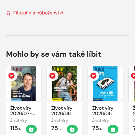
Filozofie a náboženství
Mohlo by se vám také líbit
Život víry
Život víry
Život víry
2026/07-
2026/06
2026/05
08
Život víry
Život víry
Život víry
Ž
115
75
75
Kč
Kč
Kč