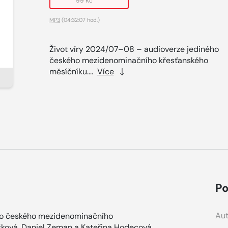
99 Kč
MP3
(04:32:07 hod.)
Život víry 2024/07–08 – audioverze jediného
českého mezidenominačního křesťanského
měsíčníku....
Více
Po
Aut
ho českého mezidenominačního
ková, Daniel Zeman a Kateřina Hodecová.