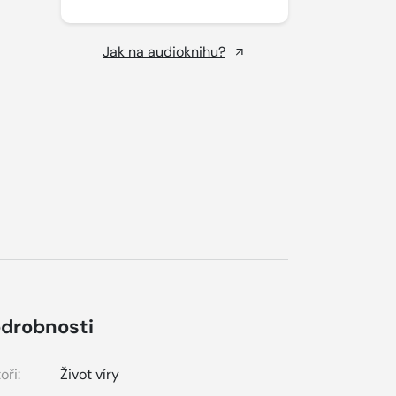
Jak na audioknihu?
drobnosti
oři:
Život víry