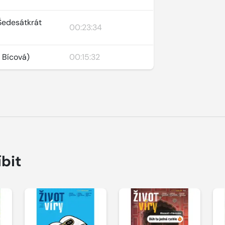
 Šedesátkrát
00:23:34
l Bícová)
00:15:32
íbit
Přehrát
Přehrát
P
ukázku
ukázku
u