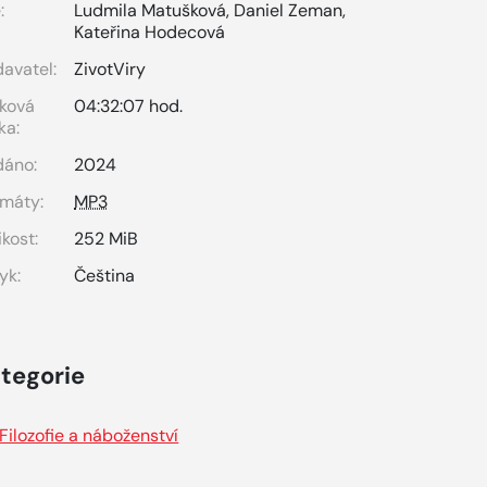
:
Ludmila Matušková
,
Daniel Zeman
,
Kateřina Hodecová
avatel:
ZivotViry
ková
04:32:07 hod.
ka:
dáno:
2024
máty:
MP3
ikost:
252 MiB
yk:
Čeština
tegorie
Filozofie a náboženství