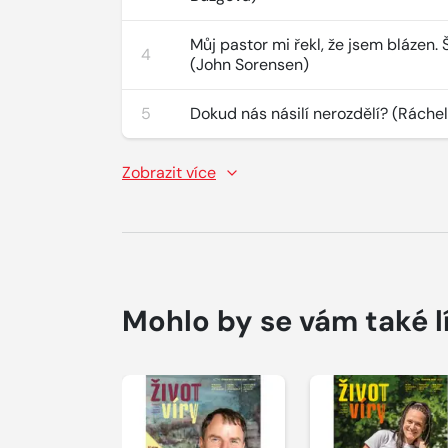
Můj pastor mi řekl, že jsem blázen.
4
(John Sorensen)
5
Dokud nás násilí nerozdělí? (Ráche
Zobrazit více
Mohlo by se vám také l
Přehrát
Přehrát
ukázku
ukázku