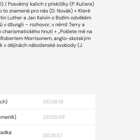
 / Posvátný kalich z překližky (P. Kučera)
 to znamená pro nás (D. Novák) + Které
artin Luther a Jan Kalvín o Božím odvěkém
nů v džungli – rozhovor, v němž Terry a
o charismatického hnutí + „Pošlete mě na
or s Robertem Morrisonem, anglo-skotským
ík v dějinách náboženské svobody (J.
ich)
00:08:19
Kameník)
00:05:49
Radka
00:18:57