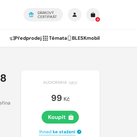
DÁRKOVÝ
CERTIFIKÁT
0
Předprodej
Témata
BLESKmobil
08
AUDIOKNIHA
(
MP3
)
99
Kč
eřina
Koupit
Ihned
ke stažení
?