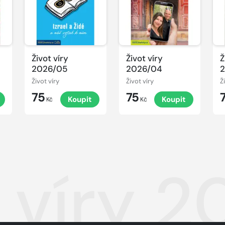
Život víry
Život víry
Ž
2026/05
2026/04
Život víry
Život víry
Ž
75
75
Koupit
Koupit
Kč
Kč
t víry 