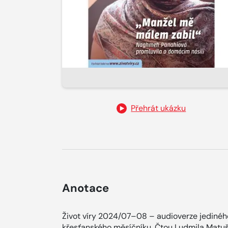
Přehrát ukázku
Anotace
Život víry 2024/07–08 – audioverze jediné
křesťanského měsíčníku. Čtou Ludmila Matuš