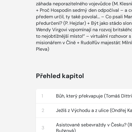
záhada neporazitelného vojevůdce (M. Klesnil)
+ Proč Hospodin sedmý den odpočíval – a co
předem určil, ty také povolal... – Co psali M
předurčení? (P. Hejzlar) + Být jako stádo slo
Wendy Virgovi vzpomínají na rozvoj britskéh
to nejobtížnější místo!“ – virtuální rozhov
misionářem v Číně + Rudolfův majestát: Miln
Pleva)
Přehled kapitol
1
Bůh, který překvapuje (Tomáš Dittr
2
Ježíš z Východu a z ulice (Ondřej 
Asistované sebevraždy v Česku? (
3
Bužgová)