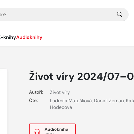
E-knihy
Audioknihy
Život víry 2024/07–
Autoři:
Život víry
Čte:
Ludmila Matušková
,
Daniel Zeman
,
Kat
Hodecová
Audiokniha