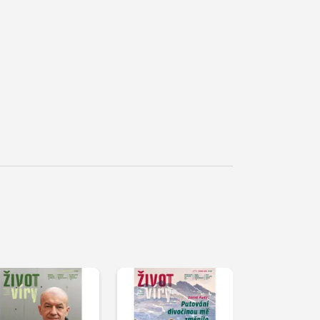
řehrát
kázku