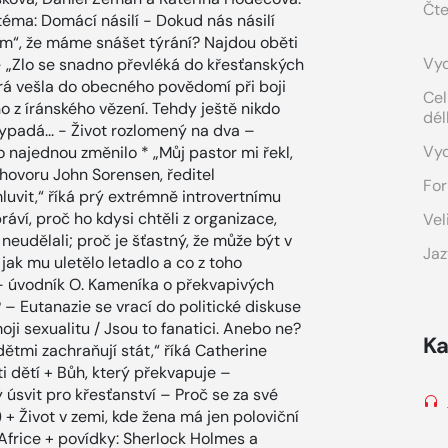
Čte
téma: Domácí násilí - Dokud nás násilí
ém“, že máme snášet týrání? Najdou oběti
Vyd
 - „Zlo se snadno převléká do křesťanských
rá vešla do obecného povědomí při boji
Cel
 z íránského vězení. Tehdy ještě nikdo
dél
vypadá... - Život rozlomený na dva –
Vy
 najednou změnilo * „Můj pastor mi řekl,
zhovoru John Sorensen, ředitel
For
mluvit,“ říká prý extrémně introvertnímu
ví, proč ho kdysi chtěli z organizace,
Vel
neudělali; proč je šťastný, že může být v
Jaz
 jak mu uletělo letadlo a co z toho
e – úvodník O. Kameníka o překvapivých
– Eutanazie se vrací do politické diskuse
ji sexualitu / Jsou to fanatici. Anebo ne?
Ka
dětmi zachraňují stát,“ říká Catherine
 dětí + Bůh, který překvapuje –
ý úsvit pro křesťanství – Proč se za své
+ Život v zemi, kde žena má jen poloviční
 Africe + povídky: Sherlock Holmes a