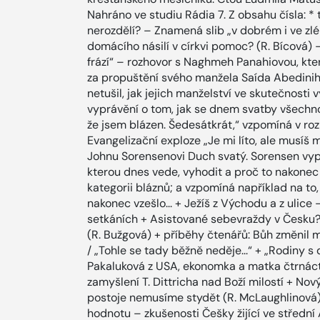
Nahráno ve studiu Rádia 7. Z obsahu čísla: * 
nerozdělí? – Znamená slib „v dobrém i ve zl
domácího násilí v církvi pomoc? (R. Bícová)
frází“ – rozhovor s Naghmeh Panahiovou, kte
za propuštění svého manžela Saída Abediniho
netušil, jak jejich manželství ve skutečnosti 
vyprávění o tom, jak se dnem svatby všechno
že jsem blázen. Šedesátkrát,“ vzpomíná v ro
Evangelizační exploze „Je mi líto, ale musíš 
Johnu Sorensenovi Duch svatý. Sorensen vyprá
kterou dnes vede, vyhodit a proč to nakonec 
kategorii bláznů; a vzpomíná například na to,
nakonec vzešlo... + Ježíš z Východu a z ulic
setkáních + Asistované sebevraždy v Česku? 
(R. Bužgová) + příběhy čtenářů: Bůh změnil mo
/ „Tohle se tady běžně neděje...“ + „Rodiny s 
Pakaluková z USA, ekonomka a matka čtrnácti
zamyšlení T. Dittricha nad Boží milostí + Nov
postoje nemusíme stydět (R. McLaughlinová) 
hodnotu – zkušenosti Češky žijící ve střední