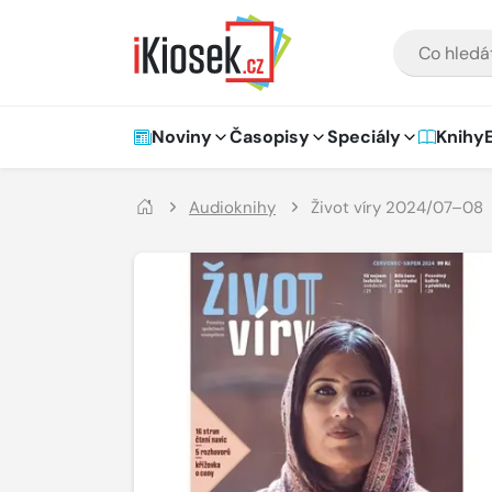
Přejít na hlavní obsah
VYHLEDÁVÁNÍ
Hlavní navigace
Noviny
Časopisy
Speciály
Knihy
Audioknihy
Život víry 2024/07–08