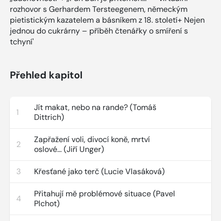
rozhovor s Gerhardem Tersteegenem, německým
pietistickým kazatelem a básníkem z 18. století+ Nejen
jednou do cukrárny – příběh čtenářky o smíření s
tchyní'
Přehled kapitol
Jít makat, nebo na rande? (Tomáš
1
Dittrich)
Zapřažení voli, divocí koně, mrtví
2
oslové... (Jiří Unger)
3
Křesťané jako terč (Lucie Vlasáková)
Přitahují mě problémové situace (Pavel
4
Plchot)