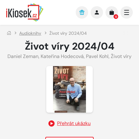
Přejít na hlavní obsah
0
Audioknihy
Život víry 2024/04
Život víry 2024/04
Daniel Zeman
,
Kateřina Hodecová
,
Pavel Kohl
,
Život víry
Přehrát ukázku