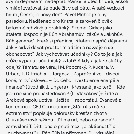
svými depresemi nedeptat. Manžel a otec tří dětí, ačkoli
v mládí zvažoval, že bude žít v celibátu. A také vedoucí
hnutí „Česko, je nový den“. Pavel Plchot je plný
paradoxů. Nadšenec pro Krista, a zároveň člověk
bytostně střízlivý a praktický...* téma: Církev jako
štafetaHospodin je Bůh Abrahamův, Izákův a Jákobův.
Bůh generací, které si předávají štafetu napříč dějinami.
Jak v církvi dávat prostor mladším a navzájem se
obohacovat? Jak vychovávat učedníky? Co to je a jak
může vypadat učednický vztah? A kdy a jak ze služby
odejít? Tématu se věnují M. Poborský, P. Kučera, V.
Urban, T. Dittrich a L. Targosz.+ Zapřažení voli, divocí
koně, mrtví oslové... – Do čeho investujeme energii a
finance? (úvodník J. Ungera)+ Křesťané jako terč – Kde
jsou nejvíce pronásledováni? (L. Vlasáková)+ Židé a
Arabové spolu uctívali Ježíše – reportáž J. Evanové z
konference ICEJ Connection+ „Stát nás má za
extremisty,“ popisuje běloruský křesťan život v
0Lukašenkově režimu+ Jít makat, nebo na rande? –
zamyšlení T. Dittricha o pnutí mezi „praktičností“ a
„duchovností“+ „Pán Bůh je přítomen...“ – virtuální