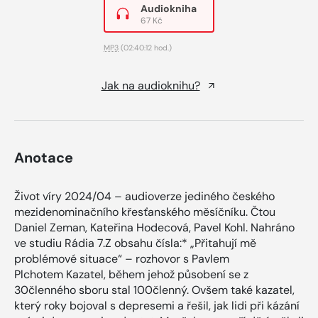
Audiokniha
67 Kč
MP3
(02:40:12 hod.)
Jak na audioknihu?
Anotace
Život víry 2024/04 – audioverze jediného českého
mezidenominačního křesťanského měsíčníku. Čtou
Daniel Zeman, Kateřina Hodecová, Pavel Kohl. Nahráno
ve studiu Rádia 7.Z obsahu čísla:* „Přitahují mě
problémové situace“ – rozhovor s Pavlem
Plchotem Kazatel, během jehož působení se z
30členného sboru stal 100členný. Ovšem také kazatel,
který roky bojoval s depresemi a řešil, jak lidi při kázání