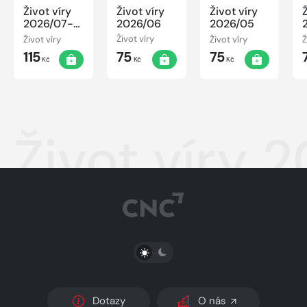
Život víry
Život víry
Život víry
2026/07-
2026/06
2026/05
08
Život víry
Život víry
Život víry
Ž
115
75
75
Kč
Kč
Kč
Život víry 
PŘEPNOUT SVĚTLÝ/TMAVÝ REŽIM
Dotazy
O nás