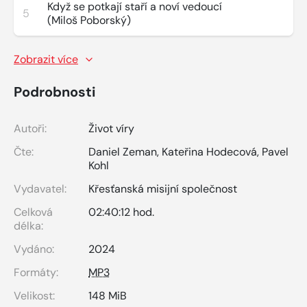
Když se potkají staří a noví vedoucí
5
(Miloš Poborský)
Zobrazit více
Podrobnosti
Autoři:
Život víry
Čte:
Daniel Zeman
,
Kateřina Hodecová
,
Pavel
Kohl
Vydavatel:
Křesťanská misijní společnost
Celková
02:40:12 hod.
délka:
Vydáno:
2024
Formáty:
MP3
Velikost:
148 MiB